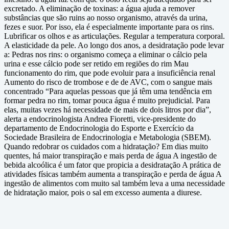
excretado. A eliminação de toxinas: a água ajuda a remover
substâncias que são ruins ao nosso organismo, através da urina,
fezes e suor. Por isso, ela é especialmente importante para os rins.
Lubrificar os olhos e as articulações. Regular a temperatura corporal.
A elasticidade da pele. Ao longo dos anos, a desidratação pode levar
a: Pedras nos rins: o organismo começa a eliminar o cálcio pela
urina e esse cálcio pode ser retido em regiões do rim Mau
funcionamento do rim, que pode evoluir para a insuficiência renal
Aumento do risco de trombose e de de AVC, com o sangue mais
concentrado “Para aquelas pessoas que já têm uma tendência em
formar pedra no rim, tomar pouca água é muito prejudicial. Para
elas, muitas vezes há necessidade de mais de dois litros por dia”,
alerta a endocrinologista Andrea Fioretti, vice-presidente do
departamento de Endocrinologia do Esporte e Exercício da
Sociedade Brasileira de Endocrinologia e Metabologia (SBEM).
Quando redobrar os cuidados com a hidratação? Em dias muito
quentes, há maior transpiração e mais perda de água A ingestão de
bebida alcoólica é um fator que propicia a desidratação A prática de
atividades físicas também aumenta a transpiração e perda de água A
ingestão de alimentos com muito sal também leva a uma necessidade
de hidratação maior, pois o sal em excesso aumenta a diurese.