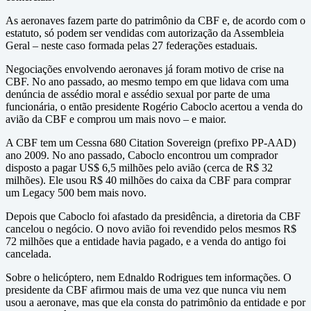
As aeronaves fazem parte do patrimônio da CBF e, de acordo com o
estatuto, só podem ser vendidas com autorização da Assembleia
Geral – neste caso formada pelas 27 federações estaduais.
Negociações envolvendo aeronaves já foram motivo de crise na
CBF. No ano passado, ao mesmo tempo em que lidava com uma
denúncia de assédio moral e assédio sexual por parte de uma
funcionária, o então presidente Rogério Caboclo acertou a venda do
avião da CBF e comprou um mais novo – e maior.
A CBF tem um Cessna 680 Citation Sovereign (prefixo PP-AAD)
ano 2009. No ano passado, Caboclo encontrou um comprador
disposto a pagar US$ 6,5 milhões pelo avião (cerca de R$ 32
milhões). Ele usou R$ 40 milhões do caixa da CBF para comprar
um Legacy 500 bem mais novo.
Depois que Caboclo foi afastado da presidência, a diretoria da CBF
cancelou o negócio. O novo avião foi revendido pelos mesmos R$
72 milhões que a entidade havia pagado, e a venda do antigo foi
cancelada.
Sobre o helicóptero, nem Ednaldo Rodrigues tem informações. O
presidente da CBF afirmou mais de uma vez que nunca viu nem
usou a aeronave, mas que ela consta do patrimônio da entidade e por