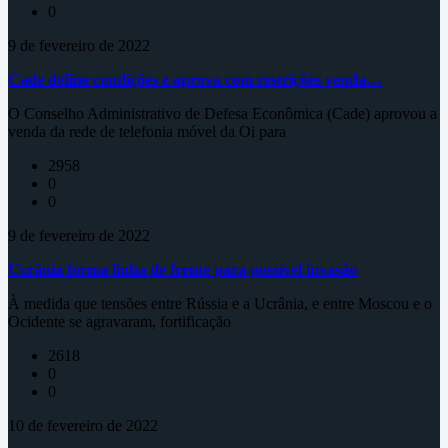
0
9 de fevereiro de 2022
Cade define condições e aprova com restrições venda…
O Conselho Administrativo de Defesa Econômica (Cade) aprovou a
venda da rede de telefonia móvel da Oi para
2958
0
0
9 de fevereiro de 2022
Ucrânia forma linha de frente para possível invasão
À medida que tensões entre Rússia e a Ucrânia, e entre Moscou e o
Ocidente se agravaram, fortificação
2618
0
0
10 de fevereiro de 2022