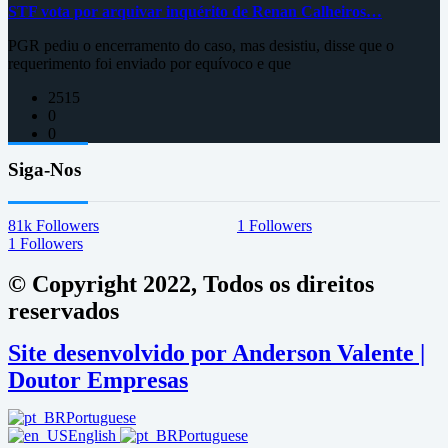
STF vota por arquivar inquérito de Renan Calheiros…
PGR pediu o encerramento do caso, mas desistiu, disse que o
requerimento foi enviado por equívoco e que
2515
0
0
Siga-Nos
81k
Followers
1
Followers
1
Followers
© Copyright 2022, Todos os direitos
reservados
Site desenvolvido por Anderson Valente |
Doutor Empresas
Portuguese
English
Portuguese