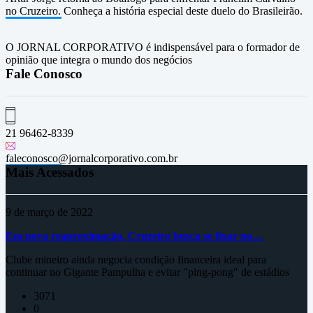
no Cruzeiro. Conheça a história especial deste duelo do Brasileirão.
O JORNAL CORPORATIVO é indispensável para o formador de
opinião que integra o mundo dos negócios
Fale Conosco
21 96462-8339
faleconosco@jornalcorporativo.com.br
Mais Acessados
9 de março de 2022
Em nova reaproximação, Cruzeiro busca se fixar no…
Clube mineiro ainda negocia condição financeira ideal para
continuar no Gigante Pampulha e evitar "ping-pong" de estádios
3071
0