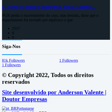
STF vota por arquivar inquérito de Renan Calheiros…
PGR pediu o encerramento do caso, mas desistiu, disse que o
requerimento foi enviado por equívoco e que
2517
0
0
Siga-Nos
81k
Followers
1
Followers
1
Followers
© Copyright 2022, Todos os direitos
reservados
Site desenvolvido por Anderson Valente |
Doutor Empresas
Portuguese