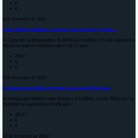
0
0
9 de fevereiro de 2022
Cade define condições e aprova com restrições venda…
O Conselho Administrativo de Defesa Econômica (Cade) aprovou a
venda da rede de telefonia móvel da Oi para
2962
0
0
9 de fevereiro de 2022
Ucrânia forma linha de frente para possível invasão
À medida que tensões entre Rússia e a Ucrânia, e entre Moscou e o
Ocidente se agravaram, fortificação
2624
0
0
10 de fevereiro de 2022