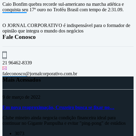
Caio Bonfim quebra recorde sul-americano na marcha atlética e
conquista seu 17º ouro no Troféu Brasil com tempo de 2:31.09.
O JORNAL CORPORATIVO é indispensável para o formador de
opinião que integra o mundo dos negócios
Fale Conosco
21 96462-8339
faleconosco@jornalcorporativo.com.br
Mais Acessados
9 de março de 2022
Em nova reaproximação, Cruzeiro busca se fixar no…
Clube mineiro ainda negocia condição financeira ideal para
continuar no Gigante Pampulha e evitar "ping-pong" de estádios
3073