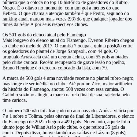
número que o coloca no top 10 histórico de goleadores do Rubro-
Negro. É o oitavo no momento, com um gol a menos do que
Bebeto. O que chama a atenção também é que Pedro, segundo do
ranking atual, marcou mais vezes (93) do que qualquer jogador dos
times da Série A por seus respectivos clubes.
Os 501 gols do elenco atual pelo Flamengo
Mais longevo do elenco atual do Flamengo, Everton Ribeiro chegou
ao clube no meio de 2017. O camisa 7 ocupa a quinta posição entre
os goleadores do plantel de Jorge Sampaoli, com 44 gols. O
uruguaio Arrascaeta está um degrau acima, com 55 gols anotados
pelo clube carioca. Recém-recuperado de grave lesão no joelho,
Bruno Henrique é o terceiro colocado da lista, com 79.
A marca de 500 gols é uma novidade recente no plantel rubro-negro,
mas longe de ser inédita no clube. Até porque Zico, maior artilheiro
da história do Flamengo, anotou 508 vezes com essa camisa. O
Galinho sozinho atingiu a marca na reta final de sua trajetória pelo
time carioca.
O número 500 não foi alcançado no ano passado. Após a vitória por
7 a 1 sobre o Tolima, pelas oitavas de final da Libertadores, o elenco
do Flamengo de 2022 chegou a 499 gols. No entanto, aquele foi o
último jogo de Willian Arão pelo clube, o que retirou 35 gols da
conta. Depois disso, houve também as saídas de Lázaro (8 gols),