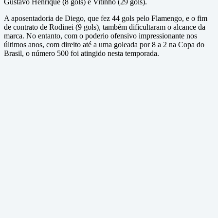
Gustavo Henrique (8 gols) e Vitinho (29 gols).
A aposentadoria de Diego, que fez 44 gols pelo Flamengo, e o fim
de contrato de Rodinei (9 gols), também dificultaram o alcance da
marca. No entanto, com o poderio ofensivo impressionante nos
últimos anos, com direito até a uma goleada por 8 a 2 na Copa do
Brasil, o número 500 foi atingido nesta temporada.