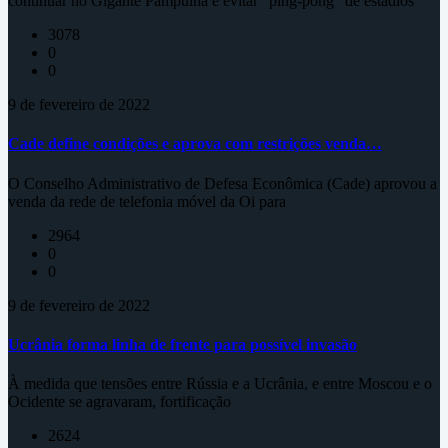
continuar no Gigante Pampulha e evitar "ping-pong" de estádios
3078
0
0
9 de fevereiro de 2022
Cade define condições e aprova com restrições venda…
O Conselho Administrativo de Defesa Econômica (Cade) aprovou a
venda da rede de telefonia móvel da Oi para
2964
0
0
9 de fevereiro de 2022
Ucrânia forma linha de frente para possível invasão
À medida que tensões entre Rússia e a Ucrânia, e entre Moscou e o
Ocidente se agravaram, fortificação
2624