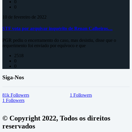
0
0
10 de fevereiro de 2022
STF vota por arquivar inquérito de Renan Calheiros…
PGR pediu o encerramento do caso, mas desistiu, disse que o
requerimento foi enviado por equívoco e que
2518
0
0
Siga-Nos
81k
Followers
1
Followers
1
Followers
© Copyright 2022, Todos os direitos
reservados