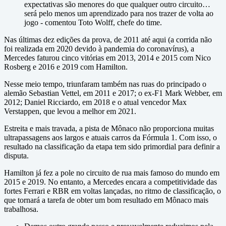
expectativas são menores do que qualquer outro circuito…
será pelo menos um aprendizado para nos trazer de volta ao
jogo - comentou Toto Wolff, chefe do time.
Nas últimas dez edições da prova, de 2011 até aqui (a corrida não
foi realizada em 2020 devido à pandemia do coronavírus), a
Mercedes faturou cinco vitórias em 2013, 2014 e 2015 com Nico
Rosberg e 2016 e 2019 com Hamilton.
Nesse meio tempo, triunfaram também nas ruas do principado o
alemão Sebastian Vettel, em 2011 e 2017; o ex-F1 Mark Webber, em
2012; Daniel Ricciardo, em 2018 e o atual vencedor Max
Verstappen, que levou a melhor em 2021.
Estreita e mais travada, a pista de Mônaco não proporciona muitas
ultrapassagens aos largos e atuais carros da Fórmula 1. Com isso, o
resultado na classificação da etapa tem sido primordial para definir a
disputa.
Hamilton já fez a pole no circuito de rua mais famoso do mundo em
2015 e 2019. No entanto, a Mercedes encara a competitividade das
fortes Ferrari e RBR em voltas lançadas, no ritmo de classificação, o
que tornará a tarefa de obter um bom resultado em Mônaco mais
trabalhosa.