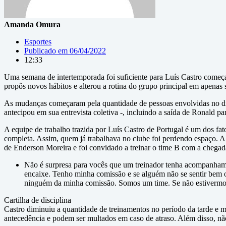
Amanda Omura
Esportes
Publicado em
06/04/2022
12:33
Uma semana de intertemporada foi suficiente para Luís Castro começa
propôs novos hábitos e alterou a rotina do grupo principal em apenas 
As mudanças começaram pela quantidade de pessoas envolvidas no dia
antecipou em sua entrevista coletiva -, incluindo a saída de Ronald pa
A equipe de trabalho trazida por Luís Castro de Portugal é um dos fa
completa. Assim, quem já trabalhava no clube foi perdendo espaço. A
de Enderson Moreira e foi convidado a treinar o time B com a chegada 
Não é surpresa para vocês que um treinador tenha acompanhame
encaixe. Tenho minha comissão e se alguém não se sentir bem o
ninguém da minha comissão. Somos um time. Se não estivermos 
Cartilha de disciplina
Castro diminuiu a quantidade de treinamentos no período da tarde e m
antecedência e podem ser multados em caso de atraso. Além disso, não