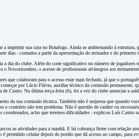
r a imprimir sua cara no Botafogo. Ainda se ambientando à estrutura,
sete dias - contados a partir da apresentação do treinador e do primeir
 a dia do clube. Além do corte significativo no número de jogadores n
ra o Novorizontino, o acesso de profissionais alvinegros aos treinamento
tores que colaboram para o acesso estar mais fechado, já que o portug
 começar por Lúcio Flávio, auxiliar técnico da comissão permanente, 
de Castro. Na última terça-feira (6), foi a vez do clube anunciar a saí
nto da sua comissão técnica. Também não é surpresa que quando você v
u o contrário não tem problema. Não é questão de caráter ou necessaria
coordenados, acho que teremos dificuldades - explicou Luís Castro n
arcou as atividades para a manhã. E há cobrança firme com relação aos
 é permitido celular depois do portão que dá acesso ao campo, para evit