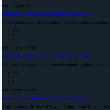
9 de março de 2022
Em nova reaproximação, Cruzeiro busca se fixar no…
Clube mineiro ainda negocia condição financeira ideal para continua
3078
0
0
9 de fevereiro de 2022
Cade define condições e aprova com restrições venda…
O Conselho Administrativo de Defesa Econômica (Cade) aprovou a ve
2963
0
0
9 de fevereiro de 2022
Ucrânia forma linha de frente para possível invasão
À medida que tensões entre Rússia e a Ucrânia, e entre Moscou e o Oc