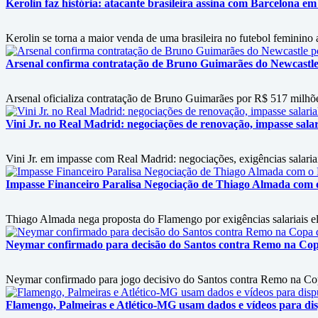
Kerolin faz história: atacante brasileira assina com Barcelona em
Kerolin se torna a maior venda de uma brasileira no futebol feminino
Arsenal confirma contratação de Bruno Guimarães do Newcastle
Arsenal oficializa contratação de Bruno Guimarães por R$ 517 milhõ
Vini Jr. no Real Madrid: negociações de renovação, impasse salari
Vini Jr. em impasse com Real Madrid: negociações, exigências salariai
Impasse Financeiro Paralisa Negociação de Thiago Almada com
Thiago Almada nega proposta do Flamengo por exigências salariais ele
Neymar confirmado para decisão do Santos contra Remo na Copa 
Neymar confirmado para jogo decisivo do Santos contra Remo na Copa
Flamengo, Palmeiras e Atlético-MG usam dados e vídeos para disp