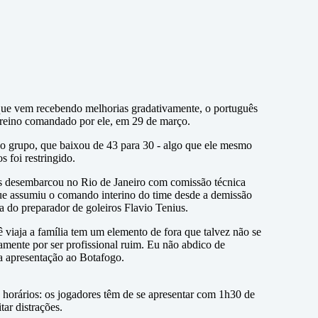
 que vem recebendo melhorias gradativamente, o português
o treino comandado por ele, em 29 de março.
o grupo, que baixou de 43 para 30 - algo que ele mesmo
s foi restringido.
uês desembarcou no Rio de Janeiro com comissão técnica
que assumiu o comando interino do time desde a demissão
da do preparador de goleiros Flavio Tenius.
iaja a família tem um elemento de fora que talvez não se
mente por ser profissional ruim. Eu não abdico de
a apresentação ao Botafogo.
 horários: os jogadores têm de se apresentar com 1h30 de
ar distrações.