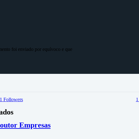
mento foi enviado por equívoco e que
1
Followers
vados
 Doutor Empresas