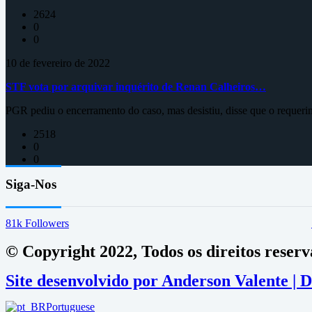
2624
0
0
10 de fevereiro de 2022
STF vota por arquivar inquérito de Renan Calheiros…
PGR pediu o encerramento do caso, mas desistiu, disse que o requeri
2518
0
0
Siga-Nos
81k
Followers
© Copyright 2022, Todos os direitos reser
Site desenvolvido por Anderson Valente |
Portuguese