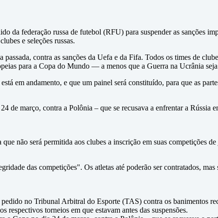
dido da federação russa de futebol (RFU) para suspender as sanções impo
clubes e seleções russas.
 passada, contra as sanções da Uefa e da Fifa. Todos os times de clube
uropeias para a Copa do Mundo — a menos que a Guerra na Ucrânia seja
l está em andamento, e que um painel será constituído, para que as par
24 de março, contra a Polônia – que se recusava a enfrentar a Rússia e
 que não será permitida aos clubes a inscrição em suas competições de
ridade das competições". Os atletas até poderão ser contratados, mas só
 pedido no Tribunal Arbitral do Esporte (TAS) contra os banimentos re
nos respectivos torneios em que estavam antes das suspensões.