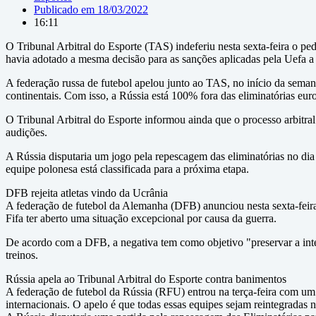
Publicado em
18/03/2022
16:11
O Tribunal Arbitral do Esporte (TAS) indeferiu nesta sexta-feira o pe
havia adotado a mesma decisão para as sanções aplicadas pela Uefa a 
A federação russa de futebol apelou junto ao TAS, no início da semana
continentais. Com isso, a Rússia está 100% fora das eliminatórias e
O Tribunal Arbitral do Esporte informou ainda que o processo arbitra
audições.
A Rússia disputaria um jogo pela repescagem das eliminatórias no dia 
equipe polonesa está classificada para a próxima etapa.
DFB rejeita atletas vindo da Ucrânia
A federação de futebol da Alemanha (DFB) anunciou nesta sexta-feira
Fifa ter aberto uma situação excepcional por causa da guerra.
De acordo com a DFB, a negativa tem como objetivo "preservar a integ
treinos.
Rússia apela ao Tribunal Arbitral do Esporte contra banimentos
A federação de futebol da Rússia (RFU) entrou na terça-feira com um
internacionais. O apelo é que todas essas equipes sejam reintegradas 