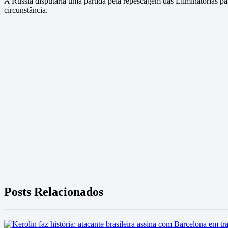
A Rússia disputaria uma partida pela repescagem das Eliminatórias par
circunstância.
Posts Relacionados