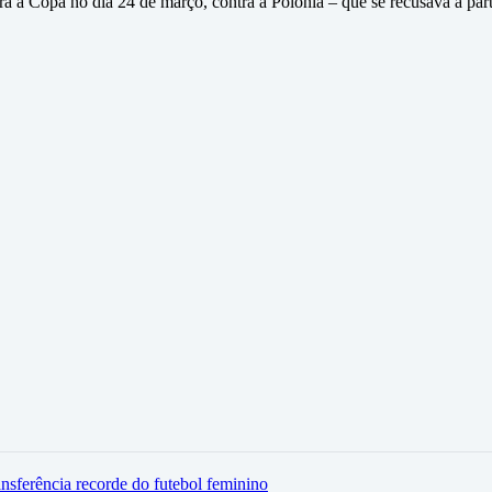
a a Copa no dia 24 de março, contra a Polônia – que se recusava a part