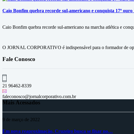
Caio Bonfim quebra recorde sul-americano e conquista 17º ouro h
Caio Bonfim quebra recorde sul-americano na marcha atlética e conqu
O JORNAL CORPORATIVO é indispensável para o formador de opini
Fale Conosco
21 96462-8339
faleconosco@jornalcorporativo.com.br
Mais Acessados
9 de março de 2022
Em nova reaproximação, Cruzeiro busca se fixar no…