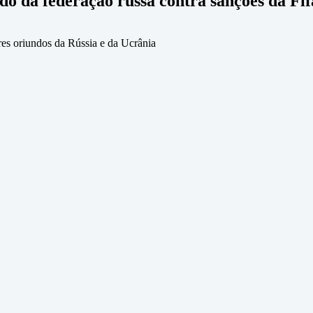
do da federação russa contra sanções da Fif
res oriundos da Rússia e da Ucrânia