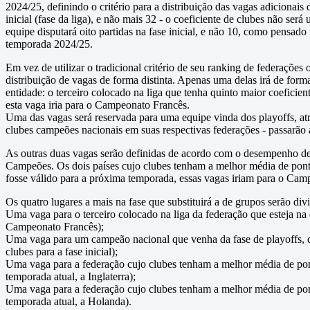
2024/25, definindo o critério para a distribuição das vagas adicionais
inicial (fase da liga), e não mais 32 - o coeficiente de clubes não ser
equipe disputará oito partidas na fase inicial, e não 10, como pensad
temporada 2024/25.
Em vez de utilizar o tradicional critério de seu ranking de federações 
distribuição de vagas de forma distinta. Apenas uma delas irá de for
entidade: o terceiro colocado na liga que tenha quinto maior coeficien
esta vaga iria para o Campeonato Francês.
Uma das vagas será reservada para uma equipe vinda dos playoffs,
clubes campeões nacionais em suas respectivas federações - passarão 
As outras duas vagas serão definidas de acordo com o desempenho de
Campeões. Os dois países cujo clubes tenham a melhor média de pontos
fosse válido para a próxima temporada, essas vagas iriam para o Ca
Os quatro lugares a mais na fase que substituirá a de grupos serão div
Uma vaga para o terceiro colocado na liga da federação que esteja na
Campeonato Francês);
Uma vaga para um campeão nacional que venha da fase de playoffs, 
clubes para a fase inicial);
Uma vaga para a federação cujo clubes tenham a melhor média de pon
temporada atual, a Inglaterra);
Uma vaga para a federação cujo clubes tenham a melhor média de pon
temporada atual, a Holanda).