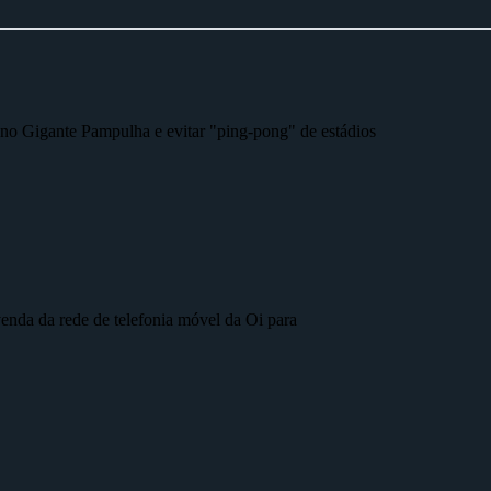
r no Gigante Pampulha e evitar "ping-pong" de estádios
nda da rede de telefonia móvel da Oi para