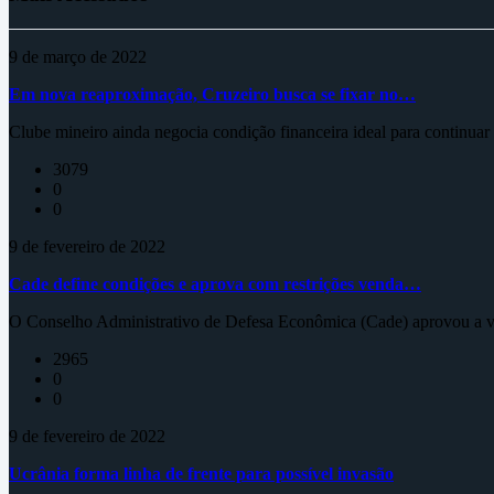
9 de março de 2022
Em nova reaproximação, Cruzeiro busca se fixar no…
Clube mineiro ainda negocia condição financeira ideal para continua
3079
0
0
9 de fevereiro de 2022
Cade define condições e aprova com restrições venda…
O Conselho Administrativo de Defesa Econômica (Cade) aprovou a ve
2965
0
0
9 de fevereiro de 2022
Ucrânia forma linha de frente para possível invasão