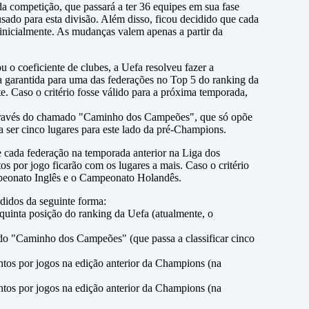
 da competição, que passará a ter 36 equipes em sua fase
á usado para esta divisão. Além disso, ficou decidido que cada
o inicialmente. As mudanças valem apenas a partir da
ou o coeficiente de clubes, a Uefa resolveu fazer a
ma garantida para uma das federações no Top 5 do ranking da
te. Caso o critério fosse válido para a próxima temporada,
 através do chamado "Caminho dos Campeões", que só opõe
a ser cinco lugares para este lado da pré-Champions.
 cada federação na temporada anterior na Liga dos
 por jogo ficarão com os lugares a mais. Caso o critério
mpeonato Inglês e o Campeonato Holandês.
ididos da seguinte forma:
 quinta posição do ranking da Uefa (atualmente, o
do "Caminho dos Campeões" (que passa a classificar cinco
tos por jogos na edição anterior da Champions (na
tos por jogos na edição anterior da Champions (na