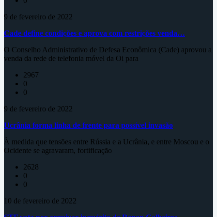
0
9 de fevereiro de 2022
Cade define condições e aprova com restrições venda…
O Conselho Administrativo de Defesa Econômica (Cade) aprovou a
venda da rede de telefonia móvel da Oi para
2967
0
0
9 de fevereiro de 2022
Ucrânia forma linha de frente para possível invasão
À medida que tensões entre Rússia e a Ucrânia, e entre Moscou e o
Ocidente se agravaram, fortificação
2628
0
0
10 de fevereiro de 2022