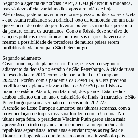
Segundo a agência de notícias "AP", a Uefa já decidiu a mudança,
mas só deve oficializar tal medida após a reunião de hoje.
Além disso, poderia haver uma enorme pressão política sobre a Uefa
- que estaria realizando seu principal jogo da temporada em um país
que vem sendo criticado por diversas potências mundiais por conta
da postura contra os ucranianos. Como a Rússia deve ser alvo de
sanções políticas e econômicas por diversas nações, haveria até
mesmo a possibilidade de torcedores de muitos países serem
proibidos de viajarem para São Petersburgo.
Segundo adiamento
Caso a mudança de planos se confirme, este seria o segundo
adiamento da decisão no estádio de São Petersburgo. A cidade russa
foi escolhida em 2019 como sede para a final da Champions
2020/21. Porém, com a pandemia da Covid-19, a Uefa precisou
modificar seus planos e levar a final de 2019/20 para Lisboa -
tirando o estádio Atatürk, em Istambul, dos planos. Esta medida
acabou adiando em um ano o calendário de finais já marcadas, e São
Petersburgo passou a ser palco da decisão de 2021/22.
A tensão no Leste Europeu aumentou nas últimas semanas, com a
movimentação de tropas russas na fronteira com a Ucrânia. Na
última terça-feira, o presidente Vladimir Putin gerou ainda mais
apreensão em todo o planeta ao reconhecer a independência de
repúblicas separatistas ucranianas e enviar tropas às regiões de
Donetsk e Lugansk - o que foi visto como uma invasão do país