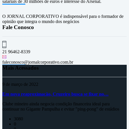
salariais de 30 milhões de euros e interesse do Arsenal.
O JORNAL CORPORATIVO é indispensável para o formador de
opinião que integra o mundo dos negócios
Fale Conosco
21 96462-8339
faleconosco@jornalcorporativo.com.br
Mais Acessados
9 de março de 2022
Em nova reaproximação, Cruzeiro busca se fixar no…
Clube mineiro ainda negocia condição financeira ideal para
continuar no Gigante Pampulha e evitar "ping-pong" de estádios
3080
0