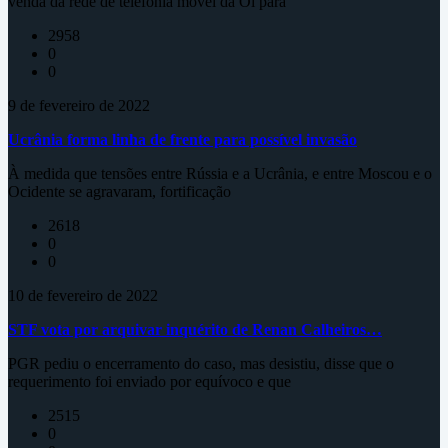
venda da rede de telefonia móvel da Oi para
2958
0
0
9 de fevereiro de 2022
Ucrânia forma linha de frente para possível invasão
À medida que tensões entre Rússia e a Ucrânia, e entre Moscou e o
Ocidente se agravaram, fortificação
2618
0
0
10 de fevereiro de 2022
STF vota por arquivar inquérito de Renan Calheiros…
PGR pediu o encerramento do caso, mas desistiu, disse que o
requerimento foi enviado por equívoco e que
2515
0