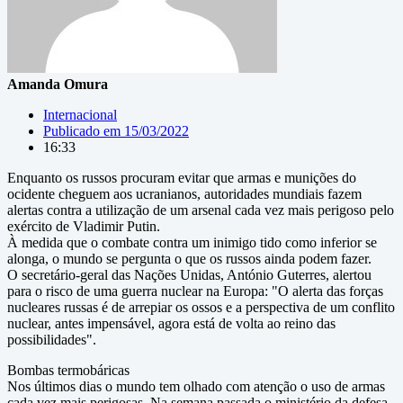
Amanda Omura
Internacional
Publicado em
15/03/2022
16:33
Enquanto os russos procuram evitar que armas e munições do
ocidente cheguem aos ucranianos, autoridades mundiais fazem
alertas contra a utilização de um arsenal cada vez mais perigoso pelo
exército de Vladimir Putin.
À medida que o combate contra um inimigo tido como inferior se
alonga, o mundo se pergunta o que os russos ainda podem fazer.
O secretário-geral das Nações Unidas, António Guterres, alertou
para o risco de uma guerra nuclear na Europa: "O alerta das forças
nucleares russas é de arrepiar os ossos e a perspectiva de um conflito
nuclear, antes impensável, agora está de volta ao reino das
possibilidades".
Bombas termobáricas
Nos últimos dias o mundo tem olhado com atenção o uso de armas
cada vez mais perigosas. Na semana passada o ministério da defesa