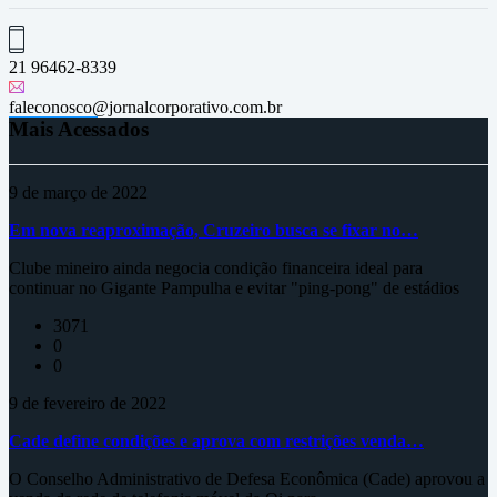
21 96462-8339
faleconosco@jornalcorporativo.com.br
Mais Acessados
9 de março de 2022
Em nova reaproximação, Cruzeiro busca se fixar no…
Clube mineiro ainda negocia condição financeira ideal para
continuar no Gigante Pampulha e evitar "ping-pong" de estádios
3071
0
0
9 de fevereiro de 2022
Cade define condições e aprova com restrições venda…
O Conselho Administrativo de Defesa Econômica (Cade) aprovou a