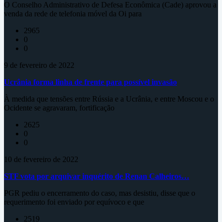
O Conselho Administrativo de Defesa Econômica (Cade) aprovou a
venda da rede de telefonia móvel da Oi para
2965
0
0
9 de fevereiro de 2022
Ucrânia forma linha de frente para possível invasão
À medida que tensões entre Rússia e a Ucrânia, e entre Moscou e o
Ocidente se agravaram, fortificação
2625
0
0
10 de fevereiro de 2022
STF vota por arquivar inquérito de Renan Calheiros…
PGR pediu o encerramento do caso, mas desistiu, disse que o
requerimento foi enviado por equívoco e que
2519