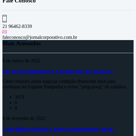
Fale Conosco
21 96462-8339
faleconosco@jornalcorporativo.com.br
Mais Acessados
9 de março de 2022
Em nova reaproximação, Cruzeiro busca se fixar no…
Clube mineiro ainda negocia condição financeira ideal para
continuar no Gigante Pampulha e evitar "ping-pong" de estádios
3079
0
0
9 de fevereiro de 2022
Cade define condições e aprova com restrições venda…