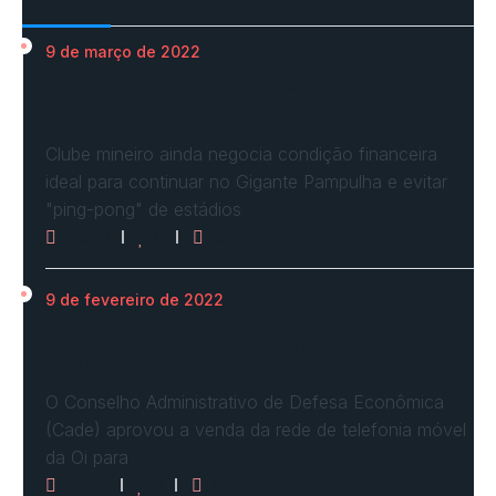
9 de março de 2022
Em nova reaproximação, Cruzeiro busca se
fixar no…
Clube mineiro ainda negocia condição financeira
ideal para continuar no Gigante Pampulha e evitar
"ping-pong" de estádios
3080
0
0
9 de fevereiro de 2022
Cade define condições e aprova com
restrições venda…
O Conselho Administrativo de Defesa Econômica
(Cade) aprovou a venda da rede de telefonia móvel
da Oi para
2966
0
0