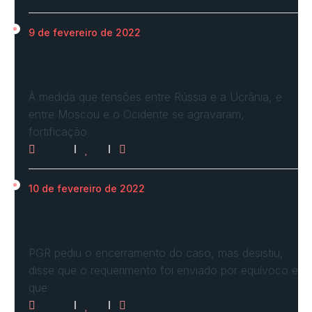
9 de fevereiro de 2022
Ucrânia forma linha de frente para possível
invasão
À medida que tensões entre Rússia e a Ucrânia, e
entre Moscou e o Ocidente se agravaram,
fortificação
2625
0
0
10 de fevereiro de 2022
STF vota por arquivar inquérito de Renan
Calheiros…
PGR pediu o encerramento do caso, mas desistiu,
disse que o requerimento foi enviado por equívoco e
que
2520
0
0