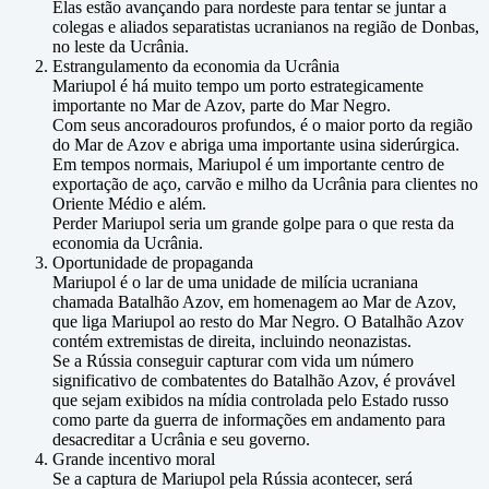
Elas estão avançando para nordeste para tentar se juntar a
colegas e aliados separatistas ucranianos na região de Donbas,
no leste da Ucrânia.
Estrangulamento da economia da Ucrânia
Mariupol é há muito tempo um porto estrategicamente
importante no Mar de Azov, parte do Mar Negro.
Com seus ancoradouros profundos, é o maior porto da região
do Mar de Azov e abriga uma importante usina siderúrgica.
Em tempos normais, Mariupol é um importante centro de
exportação de aço, carvão e milho da Ucrânia para clientes no
Oriente Médio e além.
Perder Mariupol seria um grande golpe para o que resta da
economia da Ucrânia.
Oportunidade de propaganda
Mariupol é o lar de uma unidade de milícia ucraniana
chamada Batalhão Azov, em homenagem ao Mar de Azov,
que liga Mariupol ao resto do Mar Negro. O Batalhão Azov
contém extremistas de direita, incluindo neonazistas.
Se a Rússia conseguir capturar com vida um número
significativo de combatentes do Batalhão Azov, é provável
que sejam exibidos na mídia controlada pelo Estado russo
como parte da guerra de informações em andamento para
desacreditar a Ucrânia e seu governo.
Grande incentivo moral
Se a captura de Mariupol pela Rússia acontecer, será