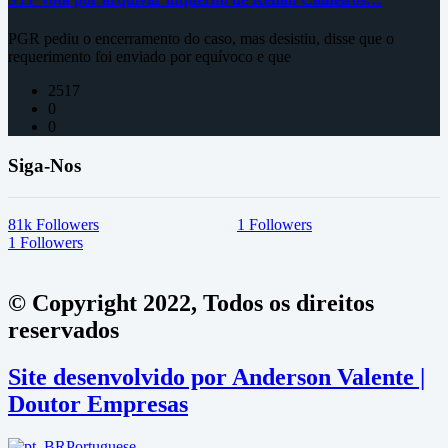
PGR pediu o encerramento do caso, mas desistiu, disse que o
requerimento foi enviado por equívoco e que
2517
0
0
Siga-Nos
81k
Followers
1
Followers
1
Followers
© Copyright 2022, Todos os direitos
reservados
Site desenvolvido por Anderson Valente |
Doutor Empresas
Portuguese