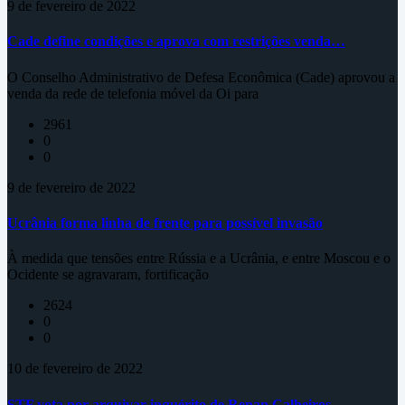
9 de fevereiro de 2022
Cade define condições e aprova com restrições venda…
O Conselho Administrativo de Defesa Econômica (Cade) aprovou a
venda da rede de telefonia móvel da Oi para
2961
0
0
9 de fevereiro de 2022
Ucrânia forma linha de frente para possível invasão
À medida que tensões entre Rússia e a Ucrânia, e entre Moscou e o
Ocidente se agravaram, fortificação
2624
0
0
10 de fevereiro de 2022
STF vota por arquivar inquérito de Renan Calheiros…