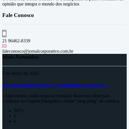
opinião que integra o mundo dos negócios
Fale Conosco
21 96462-8339
faleconosco@jornalcorporativo.com.br
Mais Acessados
9 de março de 2022
Em nova reaproximação, Cruzeiro busca se fixar no…
Clube mineiro ainda negocia condição financeira ideal para
continuar no Gigante Pampulha e evitar "ping-pong" de estádios
3073
0
0