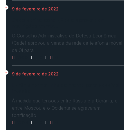
9 de fevereiro de 2022
Cade define condições e aprova com
restrições venda…
O Conselho Administrativo de Defesa Econômica
(Cade) aprovou a venda da rede de telefonia móvel
da Oi para
2962
0
0
9 de fevereiro de 2022
Ucrânia forma linha de frente para possível
invasão
À medida que tensões entre Rússia e a Ucrânia, e
entre Moscou e o Ocidente se agravaram,
fortificação
2624
0
0