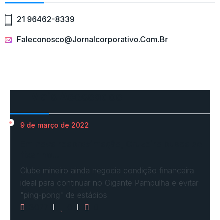
21 96462-8339
Faleconosco@jornalcorporativo.com.br
Mais Acessados
9 de março de 2022
Em nova reaproximação, Cruzeiro busca se
fixar no…
Clube mineiro ainda negocia condição financeira
ideal para continuar no Gigante Pampulha e evitar
"ping-pong" de estádios
3077
0
0