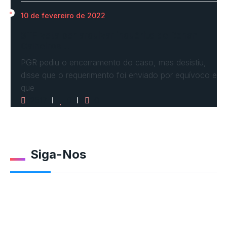
10 de fevereiro de 2022
STF vota por arquivar inquérito de Renan
Calheiros…
PGR pediu o encerramento do caso, mas desistiu,
disse que o requerimento foi enviado por equívoco e
que
2517
0
0
Siga-Nos