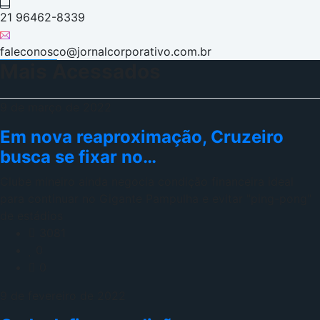
21 96462-8339
faleconosco@jornalcorporativo.com.br
Mais Acessados
9 de março de 2022
Em nova reaproximação, Cruzeiro
busca se fixar no…
Clube mineiro ainda negocia condição financeira ideal
para continuar no Gigante Pampulha e evitar "ping-pong"
de estádios
3081
0
0
9 de fevereiro de 2022