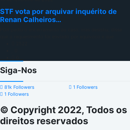
STF vota por arquivar inquérito de
Renan Calheiros…
PGR pediu o encerramento do caso, mas desistiu, disse
que o requerimento foi enviado por equívoco e que
2522
0
0
Siga-Nos
81k
Followers
1
Followers
1
Followers
© Copyright 2022, Todos os
direitos reservados