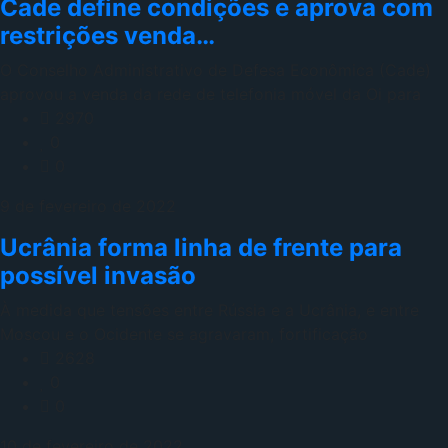
Cade define condições e aprova com
restrições venda…
O Conselho Administrativo de Defesa Econômica (Cade)
aprovou a venda da rede de telefonia móvel da Oi para
2970
0
0
9 de fevereiro de 2022
Ucrânia forma linha de frente para
possível invasão
À medida que tensões entre Rússia e a Ucrânia, e entre
Moscou e o Ocidente se agravaram, fortificação
2628
0
0
10 de fevereiro de 2022