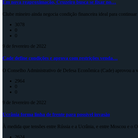
Em nova reaproximação, Cruzeiro busca se fixar no…
Clube mineiro ainda negocia condição financeira ideal para continua
3078
0
0
9 de fevereiro de 2022
Cade define condições e aprova com restrições venda…
O Conselho Administrativo de Defesa Econômica (Cade) aprovou a ve
2964
0
0
9 de fevereiro de 2022
Ucrânia forma linha de frente para possível invasão
À medida que tensões entre Rússia e a Ucrânia, e entre Moscou e o Oc
2624