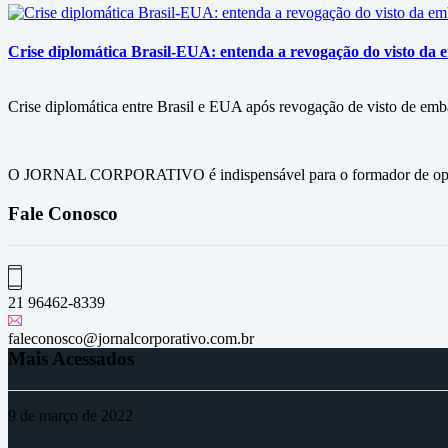
Crise diplomática Brasil-EUA: entenda a revogação do visto da e
Crise diplomática entre Brasil e EUA após revogação de visto de embai
O JORNAL CORPORATIVO é indispensável para o formador de opini
Fale Conosco
21 96462-8339
faleconosco@jornalcorporativo.com.br
Mais Acessados
9 de março de 2022