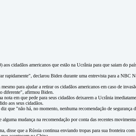
10) aos cidadãos americanos que estão na Ucrânia para que saiam do pa
rar rapidamente", declarou Biden durante uma entrevista para a NBC N
 mesmo para ajudar a retirar os cidadãos americanos em caso de invasã
 diferente", afirmou Biden.
ma nota em que pede para seus cidadãos deixarem a Ucrânia imediatame
ido aos seus cidadãos.
, diz que "não há, no momento, nenhuma recomendação de segurança da 
e alguma mudança na recomendação por conta das recentes movimentaçõ
na, disse que a Rússia continua enviando tropas para sua fronteira co
o que acontecem na China.