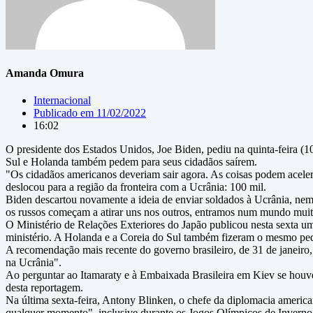
Amanda Omura
Internacional
Publicado em
11/02/2022
16:02
O presidente dos Estados Unidos, Joe Biden, pediu na quinta-feira (
Sul e Holanda também pedem para seus cidadãos saírem.
"Os cidadãos americanos deveriam sair agora. As coisas podem acele
deslocou para a região da fronteira com a Ucrânia: 100 mil.
Biden descartou novamente a ideia de enviar soldados à Ucrânia, nem
os russos começam a atirar uns nos outros, entramos num mundo muito
O Ministério de Relações Exteriores do Japão publicou nesta sexta u
ministério. A Holanda e a Coreia do Sul também fizeram o mesmo ped
A recomendação mais recente do governo brasileiro, de 31 de janeiro
na Ucrânia".
Ao perguntar ao Itamaraty e à Embaixada Brasileira em Kiev se houv
desta reportagem.
Na última sexta-feira, Antony Blinken, o chefe da diplomacia america
qualquer momento", inclusive durante os Jogos Olímpicos de Invern