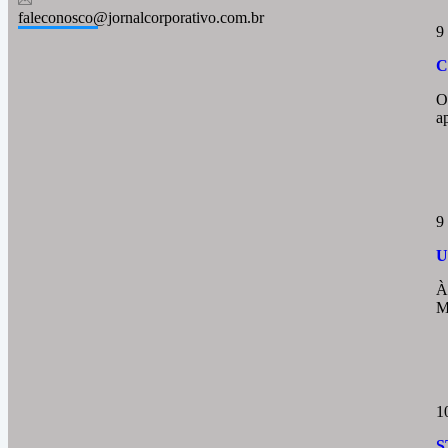
faleconosco@jornalcorporativo.com.br
9
C
O
a
9
U
À
M
1
S