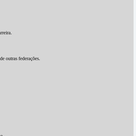
reira.
de outras federações.
o.