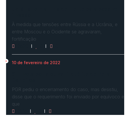
Ucrânia forma linha de frente para possível
invasão
À medida que tensões entre Rússia e a Ucrânia, e
entre Moscou e o Ocidente se agravaram,
fortificação
2620
0
0
10 de fevereiro de 2022
STF vota por arquivar inquérito de Renan
Calheiros…
PGR pediu o encerramento do caso, mas desistiu,
disse que o requerimento foi enviado por equívoco e
que
2516
0
0