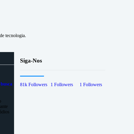
de tecnologia.
Siga-Nos
 busca
81k
Followers
1
Followers
1
Followers
o
gante
ádios