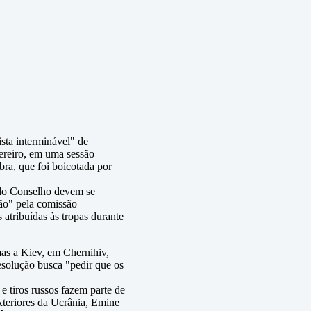
ista interminável" de
ereiro, em uma sessão
a, que foi boicotada por
 do Conselho devem se
ão" pela comissão
atribuídas às tropas durante
as a Kiev, em Chernihiv,
esolução busca "pedir que os
 tiros russos fazem parte de
Exteriores da Ucrânia, Emine