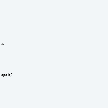
ia.
 oposição.