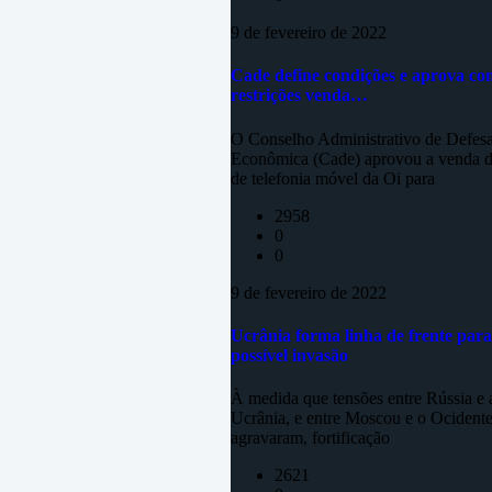
9 de fevereiro de 2022
Cade define condições e aprova co
restrições venda…
O Conselho Administrativo de Defes
Econômica (Cade) aprovou a venda d
de telefonia móvel da Oi para
2958
0
0
9 de fevereiro de 2022
Ucrânia forma linha de frente para
possível invasão
À medida que tensões entre Rússia e 
Ucrânia, e entre Moscou e o Ocidente
agravaram, fortificação
2621