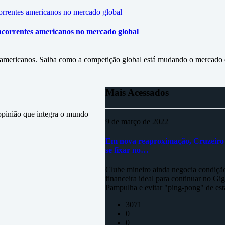
oncorrentes americanos no mercado global
is americanos. Saiba como a competição global está mudando o mercado 
Mais Acessados
inião que integra o mundo
9 de março de 2022
Em nova reaproximação, Cruzeiro
se fixar no…
Clube mineiro ainda negocia condiçã
financeira ideal para continuar no Gi
Pampulha e evitar "ping-pong" de est
3071
0
0