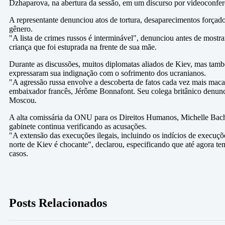
Dzhaparova, na abertura da sessão, em um discurso por videoconfer
A representante denunciou atos de tortura, desaparecimentos forçado
gênero.
"A lista de crimes russos é interminável", denunciou antes de mostr
criança que foi estuprada na frente de sua mãe.
Durante as discussões, muitos diplomatas aliados de Kiev, mas ta
expressaram sua indignação com o sofrimento dos ucranianos.
"A agressão russa envolve a descoberta de fatos cada vez mais macab
embaixador francês, Jérôme Bonnafont. Seu colega britânico denun
Moscou.
A alta comissária da ONU para os Direitos Humanos, Michelle Bach
gabinete continua verificando as acusações.
"A extensão das execuções ilegais, incluindo os indícios de execuçõ
norte de Kiev é chocante", declarou, especificando que até agora t
casos.
Posts Relacionados