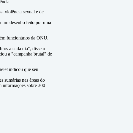
ência.
s, violência sexual e de
ar um desenho feito por uma
mbém funcionários da ONU,
ros a cada dia", disse o
ciou a "campanha brutal" de
elet indicou que seu
es sumárias nas áreas do
em informações sobre 300