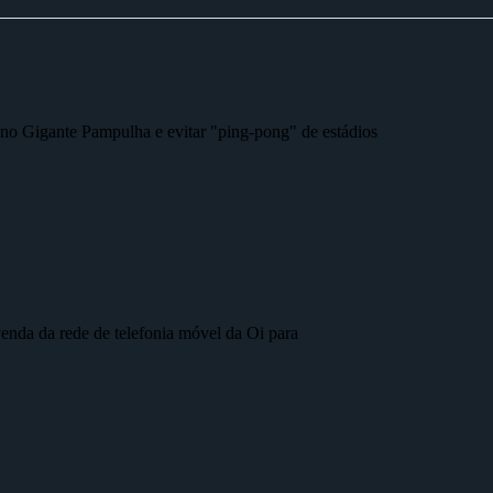
r no Gigante Pampulha e evitar "ping-pong" de estádios
nda da rede de telefonia móvel da Oi para