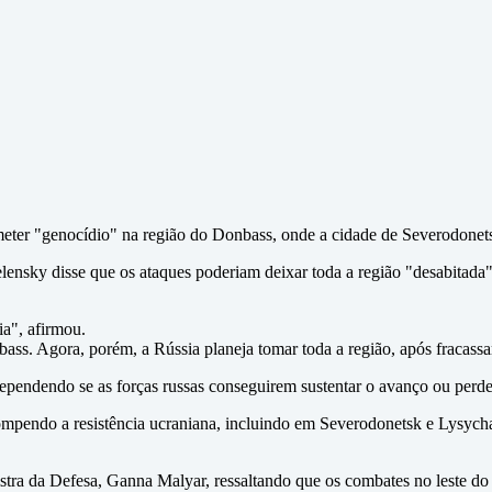
eter "genocídio" na região do Donbass, onde a cidade de Severodonets
Zelensky disse que os ataques poderiam deixar toda a região "desabitada
ia", afirmou.
s. Agora, porém, a Rússia planeja tomar toda a região, após fracassar
 dependendo se as forças russas conseguirem sustentar o avanço ou perde
rompendo a resistência ucraniana, incluindo em Severodonetsk e Lysycha
stra da Defesa, Ganna Malyar, ressaltando que os combates no leste do