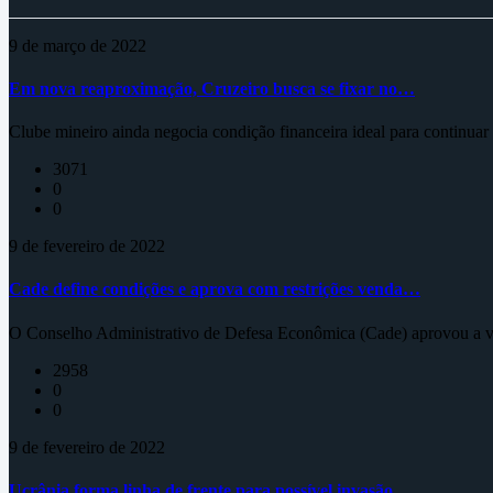
9 de março de 2022
Em nova reaproximação, Cruzeiro busca se fixar no…
Clube mineiro ainda negocia condição financeira ideal para continua
3071
0
0
9 de fevereiro de 2022
Cade define condições e aprova com restrições venda…
O Conselho Administrativo de Defesa Econômica (Cade) aprovou a ve
2958
0
0
9 de fevereiro de 2022
Ucrânia forma linha de frente para possível invasão