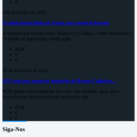
0
9 de fevereiro de 2022
Ucrânia forma linha de frente para possível invasão
À medida que tensões entre Rússia e a Ucrânia, e entre Moscou e o
Ocidente se agravaram, fortificação
2624
0
0
10 de fevereiro de 2022
STF vota por arquivar inquérito de Renan Calheiros…
PGR pediu o encerramento do caso, mas desistiu, disse que o
requerimento foi enviado por equívoco e que
2518
0
0
Siga-Nos