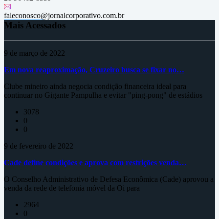
faleconosco@jornalcorporativo.com.br
Mais Acessados
9 de março de 2022
Em nova reaproximação, Cruzeiro busca se fixar no…
Clube mineiro ainda negocia condição financeira ideal para
continuar no Gigante Pampulha e evitar "ping-pong" de estádios
3078
0
0
9 de fevereiro de 2022
Cade define condições e aprova com restrições venda…
O Conselho Administrativo de Defesa Econômica (Cade) aprovou a
venda da rede de telefonia móvel da Oi para
2964
0