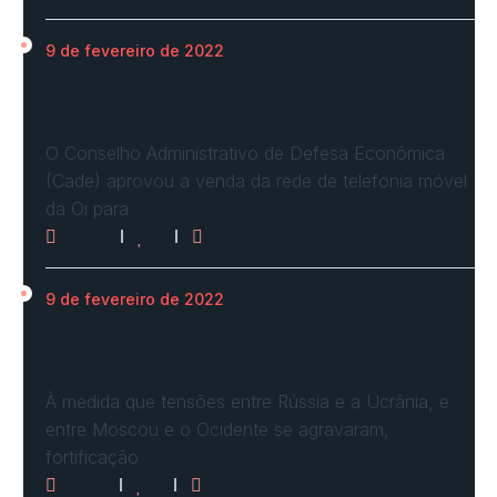
9 de fevereiro de 2022
Cade define condições e aprova com
restrições venda…
O Conselho Administrativo de Defesa Econômica
(Cade) aprovou a venda da rede de telefonia móvel
da Oi para
2960
0
0
9 de fevereiro de 2022
Ucrânia forma linha de frente para possível
invasão
À medida que tensões entre Rússia e a Ucrânia, e
entre Moscou e o Ocidente se agravaram,
fortificação
2624
0
0