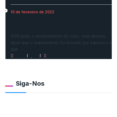
10 de fevereiro de 2022
STF vota por arquivar inquérito de Renan
Calheiros…
PGR pediu o encerramento do caso, mas desistiu,
disse que o requerimento foi enviado por equívoco e
que
2516
0
0
Siga-Nos