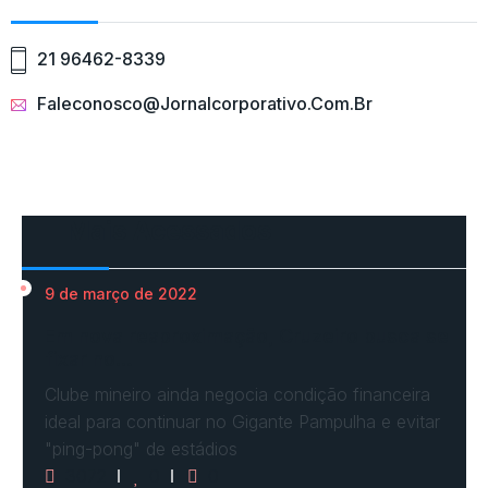
21 96462-8339
Faleconosco@jornalcorporativo.com.br
Mais Acessados
9 de março de 2022
Em nova reaproximação, Cruzeiro busca se
fixar no…
Clube mineiro ainda negocia condição financeira
ideal para continuar no Gigante Pampulha e evitar
"ping-pong" de estádios
3072
0
0