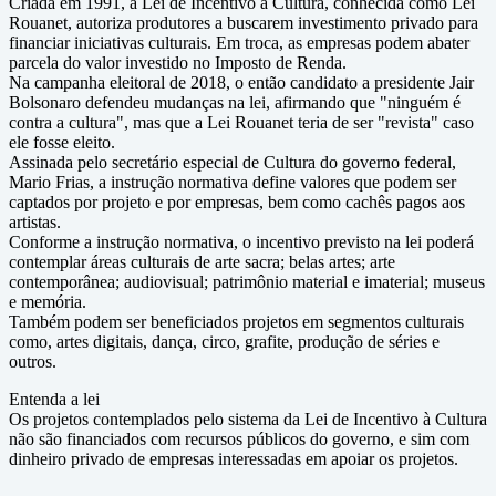
Criada em 1991, a Lei de Incentivo à Cultura, conhecida como Lei
Rouanet, autoriza produtores a buscarem investimento privado para
financiar iniciativas culturais. Em troca, as empresas podem abater
parcela do valor investido no Imposto de Renda.
Na campanha eleitoral de 2018, o então candidato a presidente Jair
Bolsonaro defendeu mudanças na lei, afirmando que "ninguém é
contra a cultura", mas que a Lei Rouanet teria de ser "revista" caso
ele fosse eleito.
Assinada pelo secretário especial de Cultura do governo federal,
Mario Frias, a instrução normativa define valores que podem ser
captados por projeto e por empresas, bem como cachês pagos aos
artistas.
Conforme a instrução normativa, o incentivo previsto na lei poderá
contemplar áreas culturais de arte sacra; belas artes; arte
contemporânea; audiovisual; patrimônio material e imaterial; museus
e memória.
Também podem ser beneficiados projetos em segmentos culturais
como, artes digitais, dança, circo, grafite, produção de séries e
outros.
Entenda a lei
Os projetos contemplados pelo sistema da Lei de Incentivo à Cultura
não são financiados com recursos públicos do governo, e sim com
dinheiro privado de empresas interessadas em apoiar os projetos.