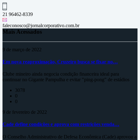
21 96462-8339
faleconosco@jornalcorporativo.com.br
Mais Acessados
9 de março de 2022
Em nova reaproximação, Cruzeiro busca se fixar no…
Clube mineiro ainda negocia condição financeira ideal para
continuar no Gigante Pampulha e evitar "ping-pong" de estádios
3078
0
0
9 de fevereiro de 2022
Cade define condições e aprova com restrições venda…
O Conselho Administrativo de Defesa Econômica (Cade) aprovou a