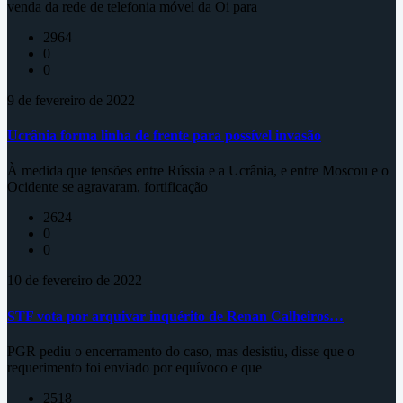
venda da rede de telefonia móvel da Oi para
2964
0
0
9 de fevereiro de 2022
Ucrânia forma linha de frente para possível invasão
À medida que tensões entre Rússia e a Ucrânia, e entre Moscou e o
Ocidente se agravaram, fortificação
2624
0
0
10 de fevereiro de 2022
STF vota por arquivar inquérito de Renan Calheiros…
PGR pediu o encerramento do caso, mas desistiu, disse que o
requerimento foi enviado por equívoco e que
2518