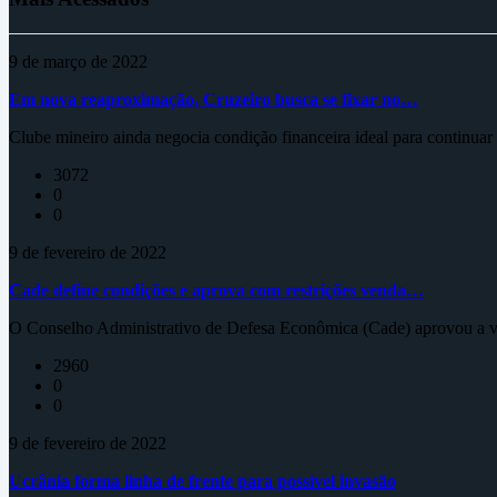
9 de março de 2022
Em nova reaproximação, Cruzeiro busca se fixar no…
Clube mineiro ainda negocia condição financeira ideal para continua
3072
0
0
9 de fevereiro de 2022
Cade define condições e aprova com restrições venda…
O Conselho Administrativo de Defesa Econômica (Cade) aprovou a ve
2960
0
0
9 de fevereiro de 2022
Ucrânia forma linha de frente para possível invasão