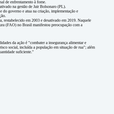
nal de enfrentamento à fome.
ativado na gestão de Jair Bolsonaro (PL).
l e do governo e atua na criação, implementação e
ção.
ia, restabelecido em 2003 e desativado em 2019. Naquele
tura (FAO) no Brasil manifestou preocupação com a
idades da ação é "combater a insegurança alimentar e
risco social, incluída a população em situação de rua"; além
antidade suficiente."