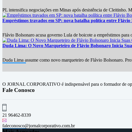
PL intensifica negociações em Minas após desistência de Cleitinho. M
Empréstimos travados em SP: nova batalha política entre Flávio
Flávio Bolsonaro acusa governo Lula de boicote a empréstimos para
Duda Lima: O Novo Marqueteiro de Flávio Bolsonaro Inicia Su
Duda Lima assume como novo marqueteiro de Flávio Bolsonaro. Profiss
O JORNAL CORPORATIVO é indispensável para o formador de opini
Fale Conosco
21 96462-8339
faleconosco@jornalcorporativo.com.br
Mais Acessados