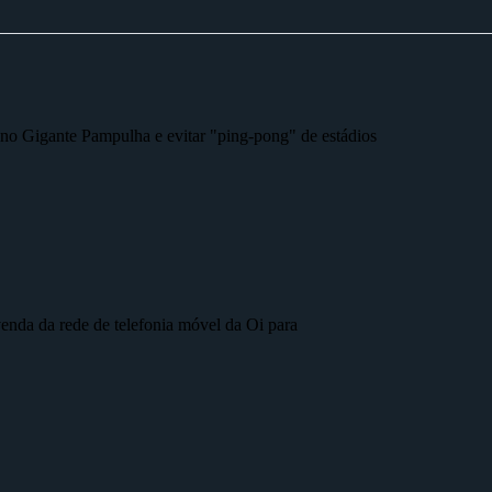
r no Gigante Pampulha e evitar "ping-pong" de estádios
nda da rede de telefonia móvel da Oi para