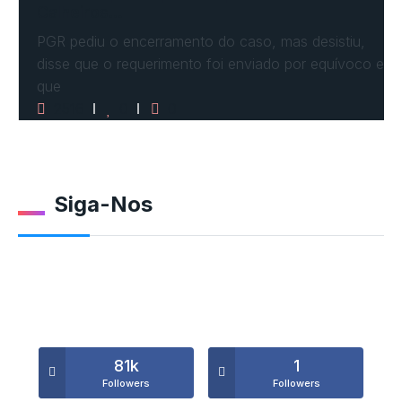
Calheiros…
PGR pediu o encerramento do caso, mas desistiu,
disse que o requerimento foi enviado por equívoco e
que
2516
0
0
Siga-Nos
81k
1
Followers
Followers