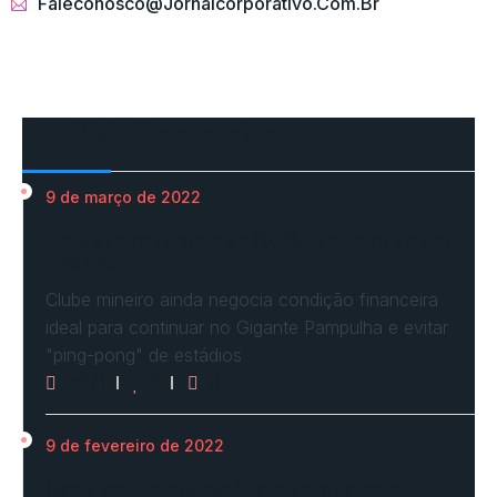
Faleconosco@jornalcorporativo.com.br
Mais Acessados
9 de março de 2022
Em nova reaproximação, Cruzeiro busca se
fixar no…
Clube mineiro ainda negocia condição financeira
ideal para continuar no Gigante Pampulha e evitar
"ping-pong" de estádios
3071
0
0
9 de fevereiro de 2022
Cade define condições e aprova com