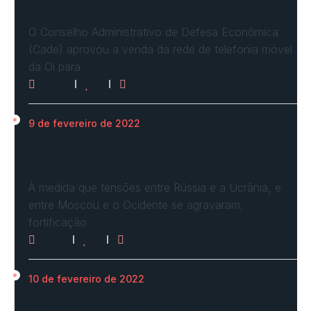
restrições venda…
O Conselho Administrativo de Defesa Econômica
(Cade) aprovou a venda da rede de telefonia móvel
da Oi para
2958
0
0
9 de fevereiro de 2022
Ucrânia forma linha de frente para possível
invasão
À medida que tensões entre Rússia e a Ucrânia, e
entre Moscou e o Ocidente se agravaram,
fortificação
2619
0
0
10 de fevereiro de 2022
STF vota por arquivar inquérito de Renan