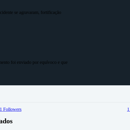
idente se agravaram, fortificação
mento foi enviado por equívoco e que
1
Followers
vados