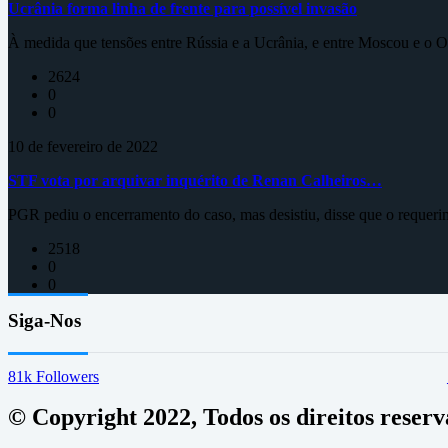
Ucrânia forma linha de frente para possível invasão
À medida que tensões entre Rússia e a Ucrânia, e entre Moscou e o Oc
2624
0
0
10 de fevereiro de 2022
STF vota por arquivar inquérito de Renan Calheiros…
PGR pediu o encerramento do caso, mas desistiu, disse que o requeri
2518
0
0
Siga-Nos
81k
Followers
© Copyright 2022, Todos os direitos reser