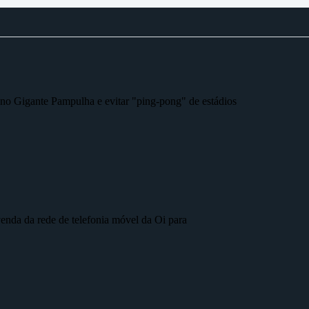
r no Gigante Pampulha e evitar "ping-pong" de estádios
nda da rede de telefonia móvel da Oi para