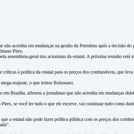
e não acredita em mudanças na gestão da Petrobras após a decisão do g
driano Pires.
la assembleia-geral dos acionistas da estatal. A próxima reunião está ma
 críticas à política da estatal para os preços dos combustíveis, que lev
ega-reajuste, o que irritou Bolsonaro.
o em Brasília, afirmou a jornalistas que não acredita em mudanças drá
Pires, se você ler tudo o que ele escreve, vai continuar tudo como dan
e a estatal não pode fazer política pública com os preços dos combustí
hada".