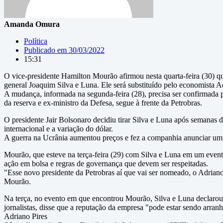
Amanda Omura
Política
Publicado em
30/03/2022
15:31
O vice-presidente Hamilton Mourão afirmou nesta quarta-feira (30) qu
general Joaquim Silva e Luna. Ele será substituído pelo economista A
A mudança, informada na segunda-feira (28), precisa ser confirmada pe
da reserva e ex-ministro da Defesa, segue à frente da Petrobras.
O presidente Jair Bolsonaro decidiu tirar Silva e Luna após semanas de
internacional e a variação do dólar.
A guerra na Ucrânia aumentou preços e fez a companhia anunciar um m
Mourão, que esteve na terça-feira (29) com Silva e Luna em um event
ação em bolsa e regras de governança que devem ser respeitadas.
"Esse novo presidente da Petrobras aí que vai ser nomeado, o Adriano 
Mourão.
Na terça, no evento em que encontrou Mourão, Silva e Luna declarou qu
jornalistas, disse que a reputação da empresa "pode estar sendo arran
Adriano Pires