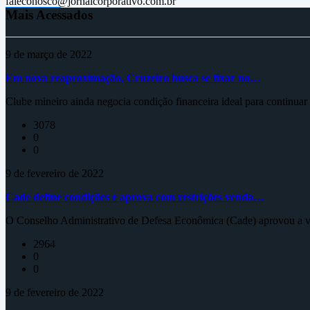
faleconosco@jornalcorporativo.com.br
Mais Acessados
9 de março de 2022
Em nova reaproximação, Cruzeiro busca se fixar no…
Clube mineiro ainda negocia condição financeira ideal para continua
3078
0
0
9 de fevereiro de 2022
Cade define condições e aprova com restrições venda…
O Conselho Administrativo de Defesa Econômica (Cade) aprovou a ve
2964
0
0
9 de fevereiro de 2022