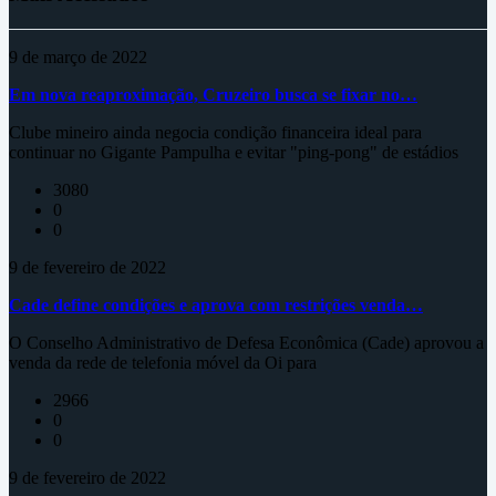
9 de março de 2022
Em nova reaproximação, Cruzeiro busca se fixar no…
Clube mineiro ainda negocia condição financeira ideal para
continuar no Gigante Pampulha e evitar "ping-pong" de estádios
3080
0
0
9 de fevereiro de 2022
Cade define condições e aprova com restrições venda…
O Conselho Administrativo de Defesa Econômica (Cade) aprovou a
venda da rede de telefonia móvel da Oi para
2966
0
0
9 de fevereiro de 2022