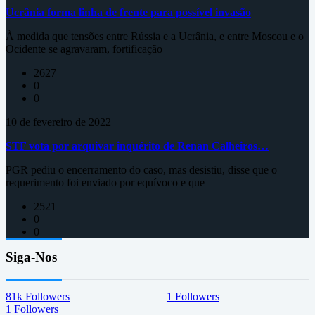
Ucrânia forma linha de frente para possível invasão
À medida que tensões entre Rússia e a Ucrânia, e entre Moscou e o
Ocidente se agravaram, fortificação
2627
0
0
10 de fevereiro de 2022
STF vota por arquivar inquérito de Renan Calheiros…
PGR pediu o encerramento do caso, mas desistiu, disse que o
requerimento foi enviado por equívoco e que
2521
0
0
Siga-Nos
81k
Followers
1
Followers
1
Followers