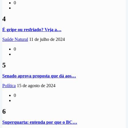
0
4
É gripe ou resfriado? Veja a…
Saúde Natural
11 de julho de 2024
0
5
Senado aprova proposta que dá aos…
Política
15 de agosto de 2024
0
6
Superquarta: entenda por que o BC…