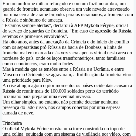
Em um uniforme militar reforçado e com um fuzil no ombro, um
guarda de fronteira ucraniano observa um vale nevado atravessado
por uma cerca de arame farpado: para os ucranianos, a fronteira com
a Rússia é sinônimo de ameaça.
“Estamos sempre alertas”, declarou à AFP Mykola Féryne, oficial
do serviço de guardas de fronteira. “Em caso de agressão da Rússia,
seremos os primeiros envolvidos”.
Há oito anos, antes da anexação da Crimeia e do início do conflito
com os separatistas pró-Rússia na bacia de Donbass, a linha de
fronteira mal era marcada e às vezes era apenas virtual nesta área do
nordeste do país, onde os laços transfronteiriços, tanto familiares
como econômicos, eram muito fortes.
Mas à medida que as tensões entre a Rússia e a Ucrânia, e entre
Moscou e o Ocidente, se agravaram, a fortificação da fronteira virou
uma prioridade para Kiev.
A crise atingiu agora o pior momento: os países ocidentais acusam a
Rússia de reunir mais de 100.000 soldados perto do território
ucraniano para preparar uma eventual invasão.
Um olhar simples, no entanto, não permite detectar nenhuma
presença do lado russo, nos campos cobertos por uma espessa
camada de neve.
Trincheira
O oficial Mykola Férine mostra uma torre construída no topo de
uma colina, equipada com um sistema de vigilância por vídeo, com