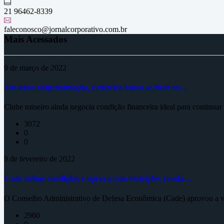
21 96462-8339
faleconosco@jornalcorporativo.com.br
Mais Acessados
9 de março de 2022
Em nova reaproximação, Cruzeiro busca se fixar no…
Clube mineiro ainda negocia condição financeira ideal para continua
3072
0
0
9 de fevereiro de 2022
Cade define condições e aprova com restrições venda…
O Conselho Administrativo de Defesa Econômica (Cade) aprovou a ve
2960