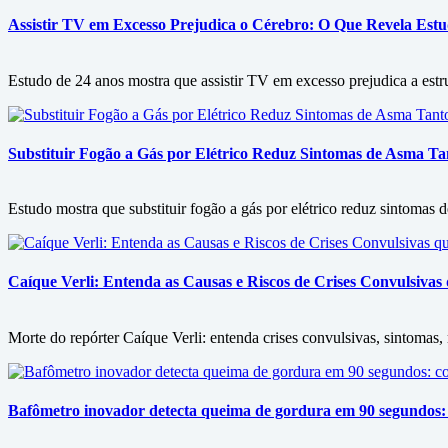
Assistir TV em Excesso Prejudica o Cérebro: O Que Revela Est
Estudo de 24 anos mostra que assistir TV em excesso prejudica a est
Substituir Fogão a Gás por Elétrico Reduz Sintomas de Asma 
Estudo mostra que substituir fogão a gás por elétrico reduz sintomas
Caíque Verli: Entenda as Causas e Riscos de Crises Convulsiva
Morte do repórter Caíque Verli: entenda crises convulsivas, sintomas
Bafômetro inovador detecta queima de gordura em 90 segundos: 