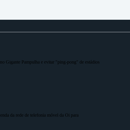
r no Gigante Pampulha e evitar "ping-pong" de estádios
nda da rede de telefonia móvel da Oi para