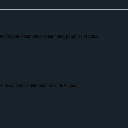
r no Gigante Pampulha e evitar "ping-pong" de estádios
nda da rede de telefonia móvel da Oi para