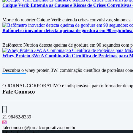
Caíque Verli: Entenda as Causas e Riscos de Crises Convulsiva
Morte do repórter Caíque Verli: entenda crises convulsivas, sintomas
Bafômetro inovador detecta queima de gordura em 90 segundos: 
Bafômetro Nutrion detecta queima de gordura em 90 segundos com prec
Whey Protein 3W: A Combinação Científica de Proteínas para
Descubra o whey protein 3W: combinação científica de proteínas conc
O JORNAL CORPORATIVO é indispensável para o formador de opini
Fale Conosco
21 96462-8339
faleconosco@jornalcorporativo.com.br