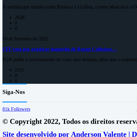
À medida que tensões entre Rússia e a Ucrânia, e entre Moscou e o Oc
2628
0
0
10 de fevereiro de 2022
STF vota por arquivar inquérito de Renan Calheiros…
PGR pediu o encerramento do caso, mas desistiu, disse que o requeri
2521
0
0
Siga-Nos
81k
Followers
© Copyright 2022, Todos os direitos reser
Site desenvolvido por Anderson Valente |