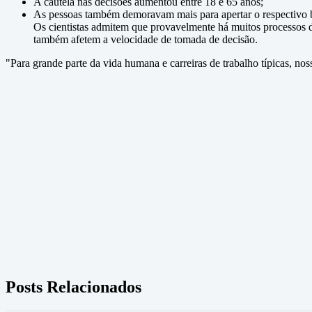
A cautela nas decisões aumentou entre 18 e 65 anos;
As pessoas também demoravam mais para apertar o respectivo b
Os cientistas admitem que provavelmente há muitos processos d
também afetem a velocidade de tomada de decisão.
"Para grande parte da vida humana e carreiras de trabalho típicas, no
Posts Relacionados