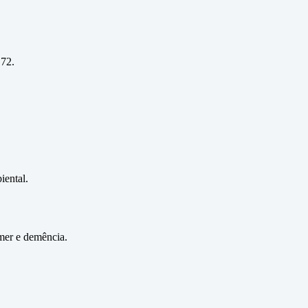
 72.
iental.
imer e demência.