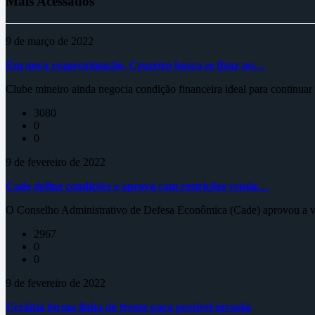
Mais Acessados
9 de março de 2022
Em nova reaproximação, Cruzeiro busca se fixar no…
Clube mineiro ainda negocia condição financeira ideal para continua
3080
0
0
9 de fevereiro de 2022
Cade define condições e aprova com restrições venda…
O Conselho Administrativo de Defesa Econômica (Cade) aprovou a ve
2967
0
0
9 de fevereiro de 2022
Ucrânia forma linha de frente para possível invasão