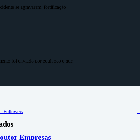
idente se agravaram, fortificação
mento foi enviado por equívoco e que
1
Followers
vados
 Doutor Empresas