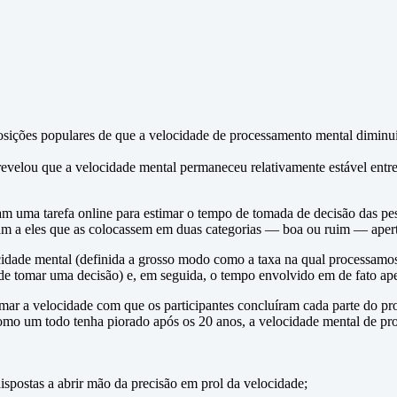
osições populares de que a velocidade de processamento mental diminui
revelou que a velocidade mental permaneceu relativamente estável entr
m uma tarefa online para estimar o tempo de tomada de decisão das pe
ram a eles que as colocassem em duas categorias — boa ou ruim — aperta
ocidade mental (definida a grosso modo como a taxa na qual processamo
 de tomar uma decisão) e, em seguida, o tempo envolvido em de fato ape
ar a velocidade com que os participantes concluíram cada parte do pr
como um todo tenha piorado após os 20 anos, a velocidade mental de p
postas a abrir mão da precisão em prol da velocidade;