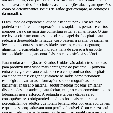
se limitava aos desafios clínicos: as intervenções abrangiam questões
como os determinantes sociais de saúde (por exemplo, as condições
da moradia).
O resultado da experiência, que se estendeu por 20 meses, não
poderia ser diferente: recuperação mais rápida das pessoas e custos
menores para o sistema que conseguiu evitar a reinternação. O que
me leva a citar um outro estudo sobre o papel dos hospitais para
reduzir a desigualdade na saúde, caso passem a avaliar os pacientes
levando em conta suas necessidades sociais, como insegurança
alimentar, precariedade de moradia, falta de acesso a transporte,
incapacidade de pagar contas básicas e exposição à violência.
Para mudar a situação, os Estados Unidos vão adotar três medidas
para produzir uma visão mais abrangente do paciente. A primeira
entra em vigor este ano e estabelece o compromisso dos hospitais
em cinco frentes: eleger a igualdade na saúde como prioridade
estratégica; levantar as informações sociodemográficas dos
pacientes; analisar o material; adotar medidas focadas em sanar
disparidades na saúde; e, para fechar, exigir o comprometimento das
lideranças nesse esforço. A segunda e terceira etapas serão
consequências: a obrigatoriedade de os hospitais relatarem a
porcentagem de adultos que foram beneficiados por essa abordagem
e quantos se enquadravam num perfil vulnerável. Com certeza será
preciso padronizar as ferramentas de medição, qualificar a mão de