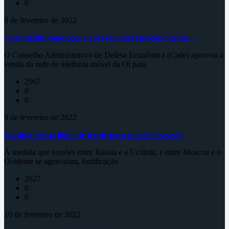
0
9 de fevereiro de 2022
Cade define condições e aprova com restrições venda…
O Conselho Administrativo de Defesa Econômica (Cade) aprovou a
venda da rede de telefonia móvel da Oi para
2967
0
0
9 de fevereiro de 2022
Ucrânia forma linha de frente para possível invasão
À medida que tensões entre Rússia e a Ucrânia, e entre Moscou e o
Ocidente se agravaram, fortificação
2627
0
0
10 de fevereiro de 2022