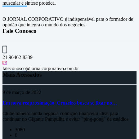
muscular e síntese proteica.
O JORNAL CORPORATIVO é indispensável para o formador de
opinião que integra o mundo dos negócios
Fale Conosco
21 96462-8339
faleconosco@jornalcorporativo.com.br
Mais Acessados
9 de março de 2022
Em nova reaproximação, Cruzeiro busca se fixar no…
Clube mineiro ainda negocia condição financeira ideal para
continuar no Gigante Pampulha e evitar "ping-pong" de estádios
3080
0