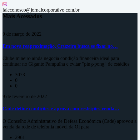
faleconosco@jornalcorporativo.com.br
Mais Acessados
9 de março de 2022
Em nova reaproximação, Cruzeiro busca se fixar no…
Clube mineiro ainda negocia condição financeira ideal para
continuar no Gigante Pampulha e evitar "ping-pong" de estádios
3073
0
0
9 de fevereiro de 2022
Cade define condições e aprova com restrições venda…
O Conselho Administrativo de Defesa Econômica (Cade) aprovou a
venda da rede de telefonia móvel da Oi para
2961