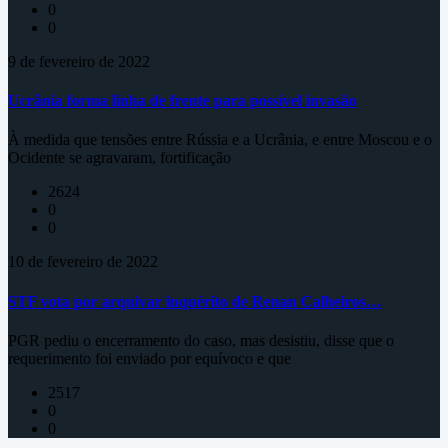
0
0
9 de fevereiro de 2022
Ucrânia forma linha de frente para possível invasão
À medida que tensões entre Rússia e a Ucrânia, e entre Moscou e o
Ocidente se agravaram, fortificação
2624
0
0
10 de fevereiro de 2022
STF vota por arquivar inquérito de Renan Calheiros…
PGR pediu o encerramento do caso, mas desistiu, disse que o
requerimento foi enviado por equívoco e que
2517
0
0