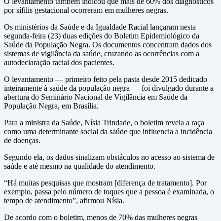
O levantamento também indicou que mais de 60% dos diagnósticos
por sífilis gestacional ocorreram em mulheres negras.
Os ministérios da Saúde e da Igualdade Racial lançaram nesta
segunda-feira (23) duas edições do Boletim Epidemiológico da
Saúde da População Negra. Os documentos concentram dados dos
sistemas de vigilância da saúde, cruzando as ocorrências com a
autodeclaração racial dos pacientes.
O levantamento — primeiro feito pela pasta desde 2015 dedicado
inteiramente à saúde da população negra — foi divulgado durante a
abertura do Seminário Nacional de Vigilância em Saúde da
População Negra, em Brasília.
Para a ministra da Saúde, Nísia Trindade, o boletim revela a raça
como uma determinante social da saúde que influencia a incidência
de doenças.
Segundo ela, os dados sinalizam obstáculos no acesso ao sistema de
saúde e até mesmo na qualidade do atendimento.
“Há muitas pesquisas que mostram [diferença de tratamento]. Por
exemplo, passa pelo número de toques que a pessoa é examinada, o
tempo de atendimento”, afirmou Nísia.
De acordo com o boletim, menos de 70% das mulheres negras