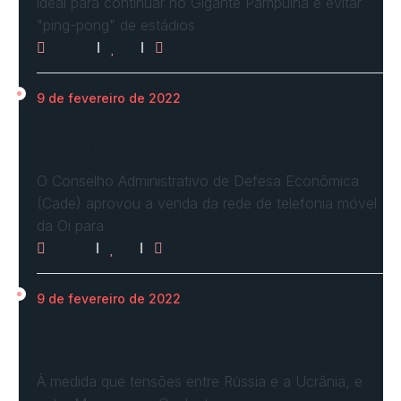
ideal para continuar no Gigante Pampulha e evitar
"ping-pong" de estádios
3079
0
0
9 de fevereiro de 2022
Cade define condições e aprova com
restrições venda…
O Conselho Administrativo de Defesa Econômica
(Cade) aprovou a venda da rede de telefonia móvel
da Oi para
2965
0
0
9 de fevereiro de 2022
Ucrânia forma linha de frente para possível
invasão
À medida que tensões entre Rússia e a Ucrânia, e