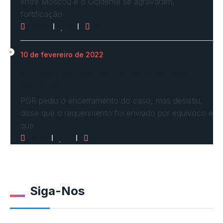
entre Moscou e o Ocidente se agravaram,
fortificação
2625
0
0
10 de fevereiro de 2022
STF vota por arquivar inquérito de Renan
Calheiros…
PGR pediu o encerramento do caso, mas desistiu,
disse que o requerimento foi enviado por equívoco e
que
2519
0
0
Siga-Nos