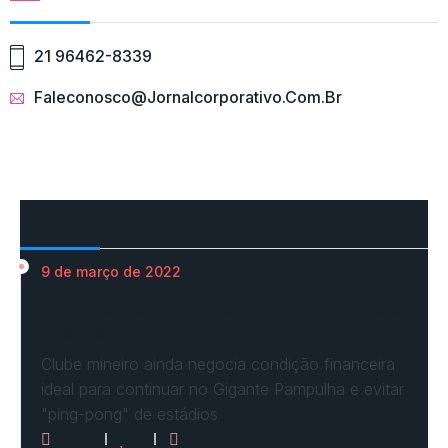
21 96462-8339
Faleconosco@jornalcorporativo.com.br
Mais Acessados
9 de março de 2022
Em nova reaproximação, Cruzeiro busca se
fixar no…
Clube mineiro ainda negocia condição financeira
ideal para continuar no Gigante Pampulha e evitar
"ping-pong" de estádios
3071
0
0