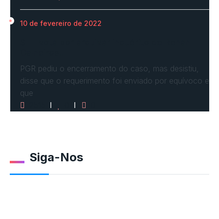
10 de fevereiro de 2022
STF vota por arquivar inquérito de Renan
Calheiros…
PGR pediu o encerramento do caso, mas desistiu,
disse que o requerimento foi enviado por equívoco e
que
2515
0
0
Siga-Nos