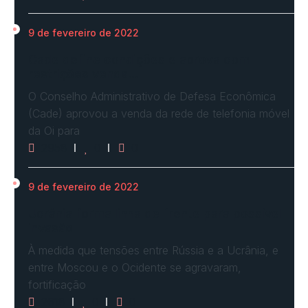
9 de fevereiro de 2022
Cade define condições e aprova com
restrições venda…
O Conselho Administrativo de Defesa Econômica
(Cade) aprovou a venda da rede de telefonia móvel
da Oi para
2958
0
0
9 de fevereiro de 2022
Ucrânia forma linha de frente para possível
invasão
À medida que tensões entre Rússia e a Ucrânia, e
entre Moscou e o Ocidente se agravaram,
fortificação
2618
0
0