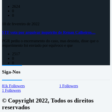
2624
0
0
10 de fevereiro de 2022
STF vota por arquivar inquérito de Renan Calheiros…
PGR pediu o encerramento do caso, mas desistiu, disse que o
requerimento foi enviado por equívoco e que
2517
0
0
Siga-Nos
81k
Followers
1
Followers
1
Followers
© Copyright 2022, Todos os direitos
reservados