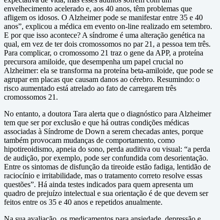
envelhecimento acelerado e, aos 40 anos, têm problemas que
afligem os idosos. O Alzheimer pode se manifestar entre 35 e 40
anos”, explicou a médica em evento on-line realizado em setembro.
E por que isso acontece? A síndrome é uma alteração genética na
qual, em vez de ter dois cromossomos no par 21, a pessoa tem três.
Para complicar, o cromossomo 21 traz o gene da APP, a proteína
precursora amiloide, que desempenha um papel crucial no
Alzheimer: ela se transforma na proteína beta-amiloide, que pode se
agrupar em placas que causam danos ao cérebro. Resumindo: o
risco aumentado está atrelado ao fato de carregarem três
cromossomos 21.
No entanto, a doutora Tara alerta que o diagnóstico para Alzheimer
tem que ser por exclusão e que há outras condições médicas
associadas à Síndrome de Down a serem checadas antes, porque
também provocam mudanças de comportamento, como
hipotireoidismo, apneia do sono, perda auditiva ou visual: “a perda
de audição, por exemplo, pode ser confundida com desorientação.
Entre os sintomas de disfunção da tireoide estão fadiga, lentidão de
raciocínio e irritabilidade, mas o tratamento correto resolve essas
questões”. Há ainda testes indicados para quem apresenta um
quadro de prejuízo intelectual e sua orientação é de que devem ser
feitos entre os 35 e 40 anos e repetidos anualmente.
Na sua avaliação, os medicamentos para ansiedade, depressão e