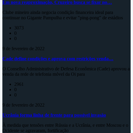
Em nova reaproximação, Cruzeiro busca se fixar no…
Clube mineiro ainda negocia condição financeira ideal para
continuar no Gigante Pampulha e evitar "ping-pong" de estádios
3073
0
0
9 de fevereiro de 2022
Cade define condições e aprova com restrições venda…
O Conselho Administrativo de Defesa Econômica (Cade) aprovou a
venda da rede de telefonia móvel da Oi para
2961
0
0
9 de fevereiro de 2022
Ucrânia forma linha de frente para possível invasão
À medida que tensões entre Rússia e a Ucrânia, e entre Moscou e o
Ocidente se agravaram, fortificação