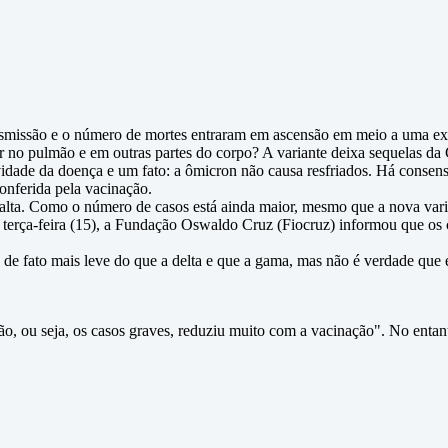
ansmissão e o número de mortes entraram em ascensão em meio a uma ex
 no pulmão e em outras partes do corpo? A variante deixa sequelas da C
avidade da doença e um fato: a ômicron não causa resfriados. Há conse
conferida pela vacinação.
 alta. Como o número de casos está ainda maior, mesmo que a nova var
terça-feira (15), a Fundação Oswaldo Cruz (Fiocruz) informou que os c
é de fato mais leve do que a delta e que a gama, mas não é verdade que 
o, ou seja, os casos graves, reduziu muito com a vacinação". No entan