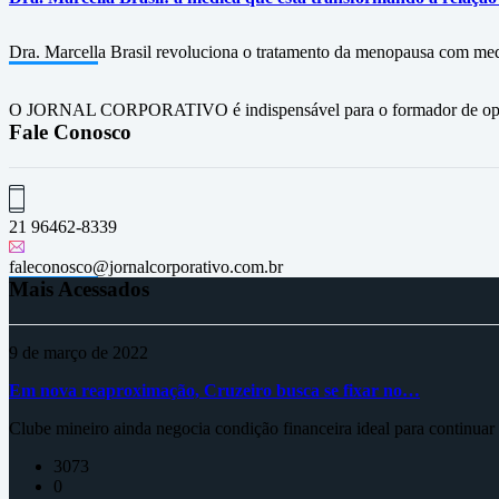
Dra. Marcella Brasil revoluciona o tratamento da menopausa com med
O JORNAL CORPORATIVO é indispensável para o formador de opini
Fale Conosco
21 96462-8339
faleconosco@jornalcorporativo.com.br
Mais Acessados
9 de março de 2022
Em nova reaproximação, Cruzeiro busca se fixar no…
Clube mineiro ainda negocia condição financeira ideal para continua
3073
0