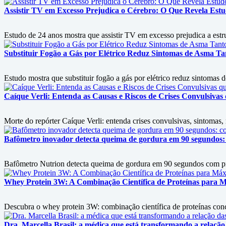
Assistir TV em Excesso Prejudica o Cérebro: O Que Revela Est
Estudo de 24 anos mostra que assistir TV em excesso prejudica a est
Substituir Fogão a Gás por Elétrico Reduz Sintomas de Asma 
Estudo mostra que substituir fogão a gás por elétrico reduz sintomas
Caíque Verli: Entenda as Causas e Riscos de Crises Convulsiva
Morte do repórter Caíque Verli: entenda crises convulsivas, sintomas
Bafômetro inovador detecta queima de gordura em 90 segundos: 
Bafômetro Nutrion detecta queima de gordura em 90 segundos com prec
Whey Protein 3W: A Combinação Científica de Proteínas para
Descubra o whey protein 3W: combinação científica de proteínas conc
Dra. Marcella Brasil: a médica que está transformando a relaç