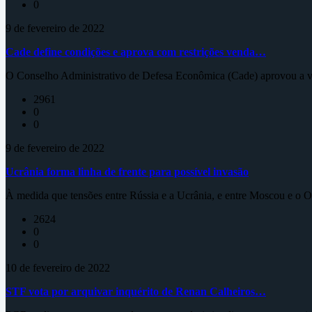
0
9 de fevereiro de 2022
Cade define condições e aprova com restrições venda…
O Conselho Administrativo de Defesa Econômica (Cade) aprovou a ve
2961
0
0
9 de fevereiro de 2022
Ucrânia forma linha de frente para possível invasão
À medida que tensões entre Rússia e a Ucrânia, e entre Moscou e o Oc
2624
0
0
10 de fevereiro de 2022
STF vota por arquivar inquérito de Renan Calheiros…