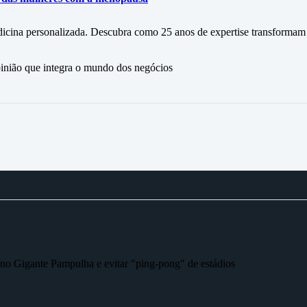
icina personalizada. Descubra como 25 anos de expertise transformam
ão que integra o mundo dos negócios
r no Gigante Pampulha e evitar "ping-pong" de estádios