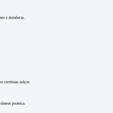
imer e demência.
 cientistas suíços.
íntese proteica.