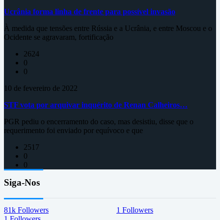
Ucrânia forma linha de frente para possível invasão
À medida que tensões entre Rússia e a Ucrânia, e entre Moscou e o
Ocidente se agravaram, fortificação
2624
0
0
10 de fevereiro de 2022
STF vota por arquivar inquérito de Renan Calheiros…
PGR pediu o encerramento do caso, mas desistiu, disse que o
requerimento foi enviado por equívoco e que
2517
0
0
Siga-Nos
81k
Followers
1
Followers
1
Followers