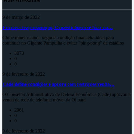
Mais Acessados
9 de março de 2022
Em nova reaproximação, Cruzeiro busca se fixar no…
Clube mineiro ainda negocia condição financeira ideal para
continuar no Gigante Pampulha e evitar "ping-pong" de estádios
3073
0
0
9 de fevereiro de 2022
Cade define condições e aprova com restrições venda…
O Conselho Administrativo de Defesa Econômica (Cade) aprovou a
venda da rede de telefonia móvel da Oi para
2961
0
0
9 de fevereiro de 2022