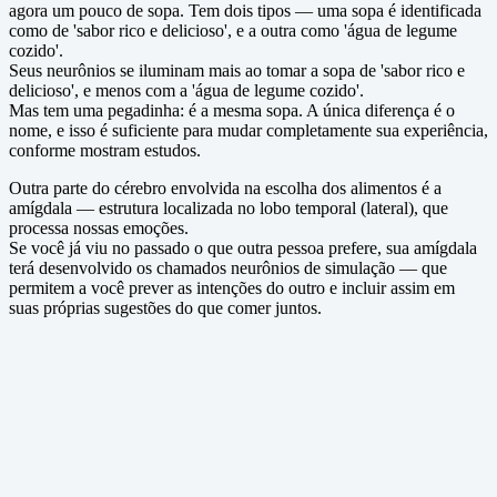
agora um pouco de sopa. Tem dois tipos — uma sopa é identificada
como de 'sabor rico e delicioso', e a outra como 'água de legume
cozido'.
Seus neurônios se iluminam mais ao tomar a sopa de 'sabor rico e
delicioso', e menos com a 'água de legume cozido'.
Mas tem uma pegadinha: é a mesma sopa. A única diferença é o
nome, e isso é suficiente para mudar completamente sua experiência,
conforme mostram estudos.
Outra parte do cérebro envolvida na escolha dos alimentos é a
amígdala — estrutura localizada no lobo temporal (lateral), que
processa nossas emoções.
Se você já viu no passado o que outra pessoa prefere, sua amígdala
terá desenvolvido os chamados neurônios de simulação — que
permitem a você prever as intenções do outro e incluir assim em
suas próprias sugestões do que comer juntos.