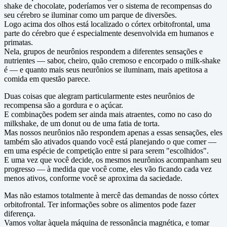
shake de chocolate, poderíamos ver o sistema de recompensas do
seu cérebro se iluminar como um parque de diversões.
Logo acima dos olhos está localizado o córtex orbitofrontal, uma
parte do cérebro que é especialmente desenvolvida em humanos e
primatas.
Nela, grupos de neurônios respondem a diferentes sensações e
nutrientes — sabor, cheiro, quão cremoso e encorpado o milk-shake
é — e quanto mais seus neurônios se iluminam, mais apetitosa a
comida em questão parece.
Duas coisas que alegram particularmente estes neurônios de
recompensa são a gordura e o açúcar.
E combinações podem ser ainda mais atraentes, como no caso do
milkshake, de um donut ou de uma fatia de torta.
Mas nossos neurônios não respondem apenas a essas sensações, eles
também são ativados quando você está planejando o que comer —
em uma espécie de competição entre si para serem "escolhidos".
E uma vez que você decide, os mesmos neurônios acompanham seu
progresso — à medida que você come, eles vão ficando cada vez
menos ativos, conforme você se aproxima da saciedade.
Mas não estamos totalmente à mercê das demandas de nosso córtex
orbitofrontal. Ter informações sobre os alimentos pode fazer
diferença.
Vamos voltar àquela máquina de ressonância magnética, e tomar