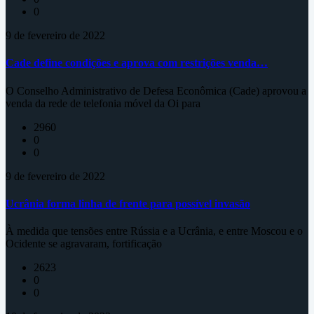
0
9 de fevereiro de 2022
Cade define condições e aprova com restrições venda…
O Conselho Administrativo de Defesa Econômica (Cade) aprovou a
venda da rede de telefonia móvel da Oi para
2960
0
0
9 de fevereiro de 2022
Ucrânia forma linha de frente para possível invasão
À medida que tensões entre Rússia e a Ucrânia, e entre Moscou e o
Ocidente se agravaram, fortificação
2623
0
0