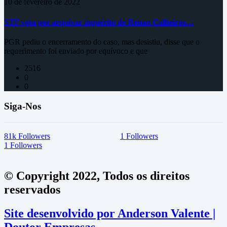
10 de fevereiro de 2022
STF vota por arquivar inquérito de Renan Calheiros…
PGR pediu o encerramento do caso, mas desistiu, disse que o
requerimento foi enviado por equívoco e que
2516
0
0
Siga-Nos
81k
Followers
1
Followers
1
Followers
© Copyright 2022, Todos os direitos
reservados
Site desenvolvido por Anderson Valente |