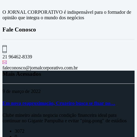
O JORNAL CORPORATIVO é indispensável para o formador de
opinião que integra o mundo dos negócios
Fale Conosco
21 96462-8339
faleconosco@jornalcorporativo.com.br
Mais Acessados
9 de março de 2022
Em nova reaproximação, Cruzeiro busca se fixar no…
Clube mineiro ainda negocia condição financeira ideal para
continuar no Gigante Pampulha e evitar "ping-pong" de estádios
3072
0