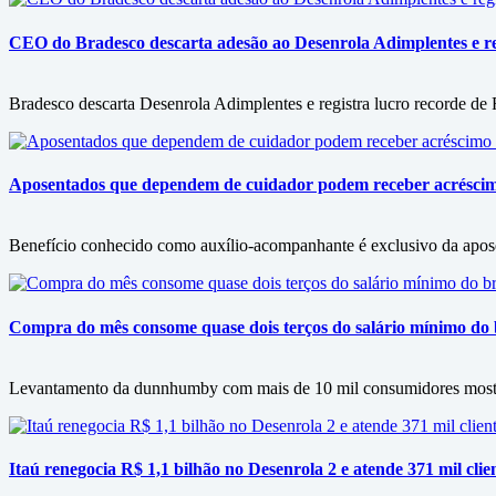
CEO do Bradesco descarta adesão ao Desenrola Adimplentes e reg
Bradesco descarta Desenrola Adimplentes e registra lucro recorde de
Aposentados que dependem de cuidador podem receber acrésci
Benefício conhecido como auxílio-acompanhante é exclusivo da apos
Compra do mês consome quase dois terços do salário mínimo do b
Levantamento da dunnhumby com mais de 10 mil consumidores mostra f
Itaú renegocia R$ 1,1 bilhão no Desenrola 2 e atende 371 mil clie