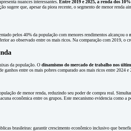
presenta nuances interessantes.
Entre 2019 e 2025, a renda dos 10
ão sugere que, apesar da piora recente, o segmento de menor renda ai
resentado pelos 40% da população com menores rendimentos alcançou o
ferior ao observado entre os mais ricos. Na comparação com 2019, o c
enda
baixas da população. O
dinamismo do mercado de trabalho nos últim
 de ganhos entre os mais pobres comparado aos mais ricos entre 2024 e 2
opulação de menor renda, reduzindo seu poder de compra real. Simultan
 lacuna econômica entre os grupos. Este mecanismo evidencia como a p
blicas brasileiras: garantir crescimento econômico inclusivo que benef