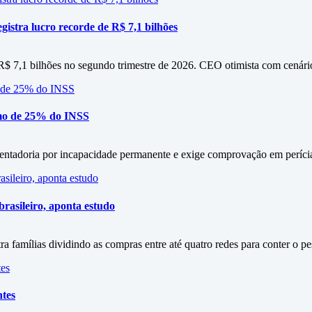
istra lucro recorde de R$ 7,1 bilhões
 R$ 7,1 bilhões no segundo trimestre de 2026. CEO otimista com cenári
mo de 25% do INSS
entadoria por incapacidade permanente e exige comprovação em períci
rasileiro, aponta estudo
amílias dividindo as compras entre até quatro redes para conter o p
ntes