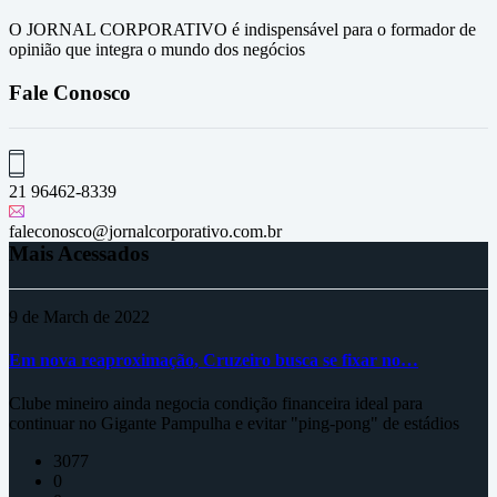
O JORNAL CORPORATIVO é indispensável para o formador de
opinião que integra o mundo dos negócios
Fale Conosco
21 96462-8339
faleconosco@jornalcorporativo.com.br
Mais Acessados
9 de March de 2022
Em nova reaproximação, Cruzeiro busca se fixar no…
Clube mineiro ainda negocia condição financeira ideal para
continuar no Gigante Pampulha e evitar "ping-pong" de estádios
3077
0