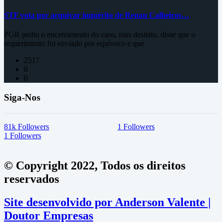
STF vota por arquivar inquérito de Renan Calheiros…
PGR pediu o encerramento do caso, mas desistiu, disse que o
requerimento foi enviado por equívoco e que
2517
0
0
Siga-Nos
81k
Followers
1
Followers
1
Followers
© Copyright 2022, Todos os direitos
reservados
Site desenvolvido por Anderson Valente |
Doutor Empresas