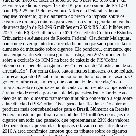
setembro; a alíquota específica do IPI por maço subiu de R$ 1,50
para R$ 2,25 em 1º de novembro. A Receita Federal estimou,
naquele momento, que o aumento do preço do imposto sobre os
cigarros e do preço mínimo para venda no varejo geraria um ganho
de arrecadação de R$ 299,6 milhões em 2024; R$ 3,02 bilhões em
2025; e de R$ 3,05 bilhões em 2026. O chefe do Centro de Estudos
Tributários e Aduaneiros da Receita Federal, Claudemir Malaquias,
não soube dizer quanto foi arrecadado no ano passado por conta do
aumento da tributação sobre cigarros. Ele ponderou, entretanto, que
uma empresa do setor conseguiu na Justiça, em 2023, um crédito
sobre a exclusão do ICMS na base de cálculo do PIS/Cofins,
obtendo um "benefício significativo" e reduzindo "drasticamente sua
arrecadação". Por conta disso, pagou menos impostos, o que reduziu
a arrecadação do IPI sobre fumo como um todo no ano retrasado. O
governo informou, também, que o aumento de arrecadação da
tributação sobre cigarros seria utilizada como medida compensatória
à renúncia de receita por conta da lei que estendeu ao farelo, e ao
óleo de milho, o mesmo tratamento tributário concedido à soja sobre
a incidência da PIS/Cofins. Os cigarros falsificados estão entre os
produtos mais contrabandeados para o Brasil. Números da Receita
Federal mostram que foram apreendidos 171 milhões de maços de
cigarros em todo ano passado, que representaram 23% dos valores
de mercadorias apreendidas. Impostos estavam congelados desde
2016 A área econômica lembrou que os tributos sobre os cigarros