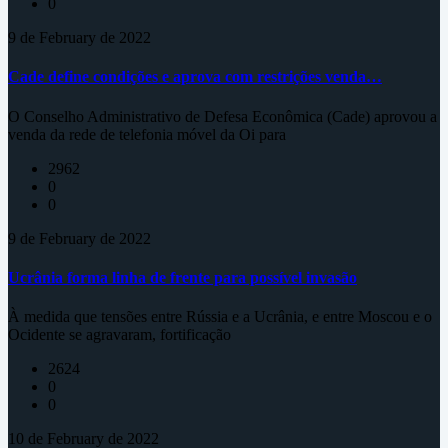
0
9 de February de 2022
Cade define condições e aprova com restrições venda…
O Conselho Administrativo de Defesa Econômica (Cade) aprovou a
venda da rede de telefonia móvel da Oi para
2962
0
0
9 de February de 2022
Ucrânia forma linha de frente para possível invasão
À medida que tensões entre Rússia e a Ucrânia, e entre Moscou e o
Ocidente se agravaram, fortificação
2624
0
0
10 de February de 2022