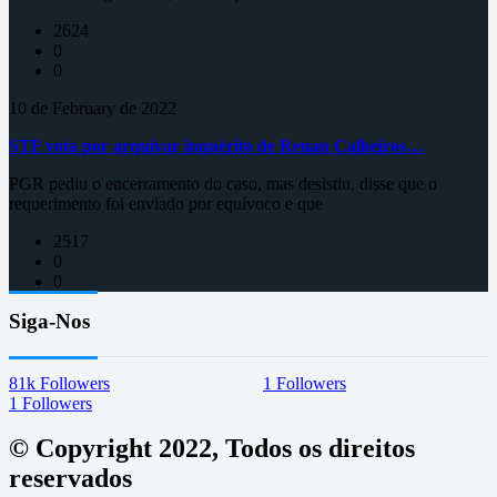
2624
0
0
10 de February de 2022
STF vota por arquivar inquérito de Renan Calheiros…
PGR pediu o encerramento do caso, mas desistiu, disse que o
requerimento foi enviado por equívoco e que
2517
0
0
Siga-Nos
81k
Followers
1
Followers
1
Followers
© Copyright 2022, Todos os direitos
reservados