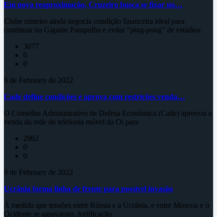
Em nova reaproximação, Cruzeiro busca se fixar no…
Clube mineiro ainda negocia condição financeira ideal para
continuar no Gigante Pampulha e evitar "ping-pong" de estádios
3077
0
0
9 de February de 2022
Cade define condições e aprova com restrições venda…
O Conselho Administrativo de Defesa Econômica (Cade) aprovou a
venda da rede de telefonia móvel da Oi para
2962
0
0
9 de February de 2022
Ucrânia forma linha de frente para possível invasão
À medida que tensões entre Rússia e a Ucrânia, e entre Moscou e o
Ocidente se agravaram, fortificação