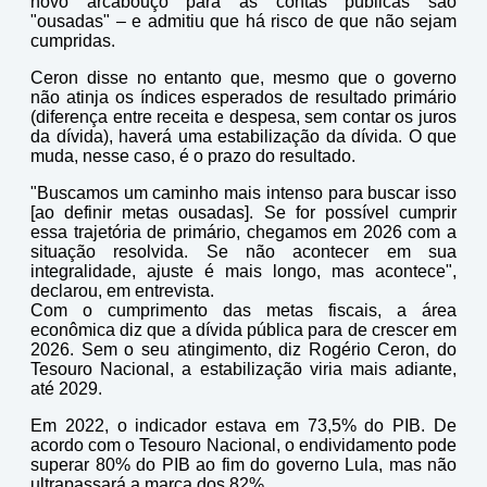
novo arcabouço para as contas públicas são
"ousadas" – e admitiu que há risco de que não sejam
cumpridas.
Ceron disse no entanto que, mesmo que o governo
não atinja os índices esperados de resultado primário
(diferença entre receita e despesa, sem contar os juros
da dívida), haverá uma estabilização da dívida. O que
muda, nesse caso, é o prazo do resultado.
"Buscamos um caminho mais intenso para buscar isso
[ao definir metas ousadas]. Se for possível cumprir
essa trajetória de primário, chegamos em 2026 com a
situação resolvida. Se não acontecer em sua
integralidade, ajuste é mais longo, mas acontece",
declarou, em entrevista.
Com o cumprimento das metas fiscais, a área
econômica diz que a dívida pública para de crescer em
2026. Sem o seu atingimento, diz Rogério Ceron, do
Tesouro Nacional, a estabilização viria mais adiante,
até 2029.
Em 2022, o indicador estava em 73,5% do PIB. De
acordo com o Tesouro Nacional, o endividamento pode
superar 80% do PIB ao fim do governo Lula, mas não
ultrapassará a marca dos 82%