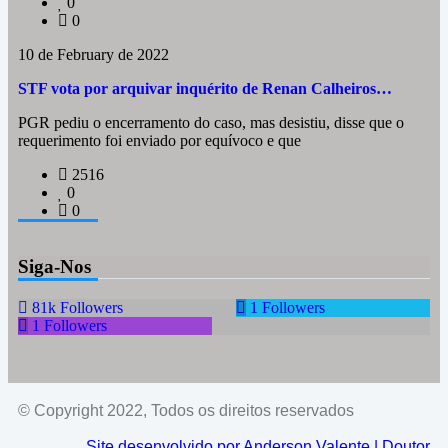
0
0
10 de February de 2022
STF vota por arquivar inquérito de Renan Calheiros…
PGR pediu o encerramento do caso, mas desistiu, disse que o
requerimento foi enviado por equívoco e que
2516
0
0
Siga-Nos
81k
Followers
1
Followers
1
Followers
© Copyright 2022, Todos os direitos reservados
Site desenvolvido por Anderson Valente | Doutor