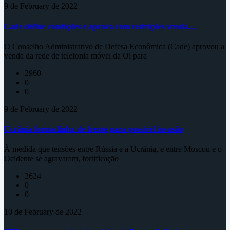
9 de February de 2022
Cade define condições e aprova com restrições venda…
O Conselho Administrativo de Defesa Econômica (Cade) aprovou a
venda da rede de telefonia móvel da Oi para
2960
0
0
9 de February de 2022
Ucrânia forma linha de frente para possível invasão
À medida que tensões entre Rússia e a Ucrânia, e entre Moscou e o
Ocidente se agravaram, fortificação
2624
0
0
10 de February de 2022