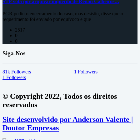
STF vota por arquivar inquérito de Renan Calheiros…
PGR pediu o encerramento do caso, mas desistiu, disse que o
requerimento foi enviado por equívoco e que
2517
0
0
Siga-Nos
81k
Followers
1
Followers
1
Followers
© Copyright 2022, Todos os direitos
reservados
Site desenvolvido por Anderson Valente |
Doutor Empresas