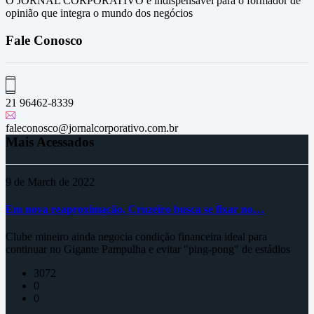
O JORNAL CORPORATIVO é indispensável para o formador de
opinião que integra o mundo dos negócios
Fale Conosco
21 96462-8339
faleconosco@jornalcorporativo.com.br
Mais Acessados
9 de March de 2022
Em nova reaproximação, Cruzeiro busca se fixar no…
Clube mineiro ainda negocia condição financeira ideal para
continuar no Gigante Pampulha e evitar "ping-pong" de estádios
3072
0
0