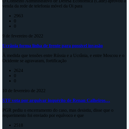
O Conselho Administrativo de Defesa Econômica (Cade) aprovou a
venda da rede de telefonia móvel da Oi para
2963
0
0
9 de fevereiro de 2022
Ucrânia forma linha de frente para possível invasão
À medida que tensões entre Rússia e a Ucrânia, e entre Moscou e o
Ocidente se agravaram, fortificação
2624
0
0
10 de fevereiro de 2022
STF vota por arquivar inquérito de Renan Calheiros…
PGR pediu o encerramento do caso, mas desistiu, disse que o
requerimento foi enviado por equívoco e que
2518