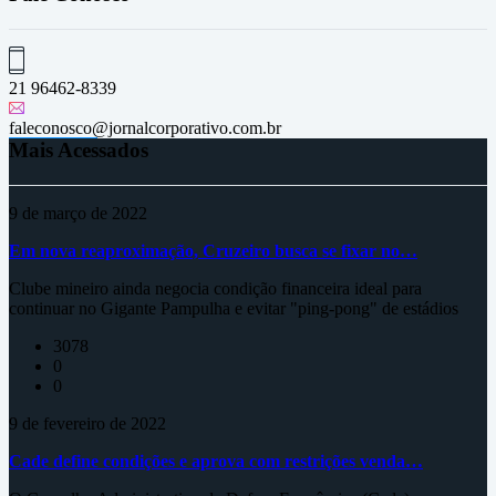
21 96462-8339
faleconosco@jornalcorporativo.com.br
Mais Acessados
9 de março de 2022
Em nova reaproximação, Cruzeiro busca se fixar no…
Clube mineiro ainda negocia condição financeira ideal para
continuar no Gigante Pampulha e evitar "ping-pong" de estádios
3078
0
0
9 de fevereiro de 2022
Cade define condições e aprova com restrições venda…