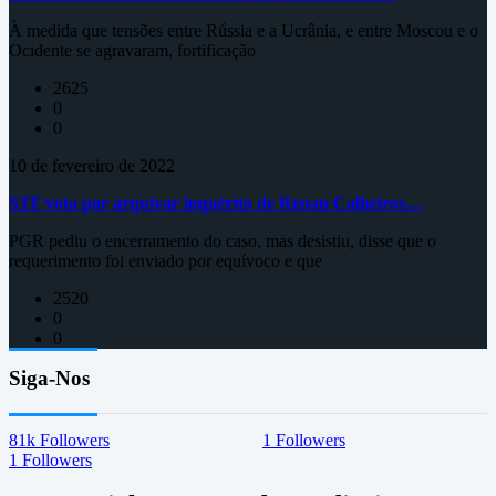
À medida que tensões entre Rússia e a Ucrânia, e entre Moscou e o
Ocidente se agravaram, fortificação
2625
0
0
10 de fevereiro de 2022
STF vota por arquivar inquérito de Renan Calheiros…
PGR pediu o encerramento do caso, mas desistiu, disse que o
requerimento foi enviado por equívoco e que
2520
0
0
Siga-Nos
81k
Followers
1
Followers
1
Followers