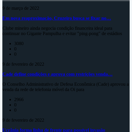
9 de março de 2022
Em nova reaproximação, Cruzeiro busca se fixar no…
Clube mineiro ainda negocia condição financeira ideal para
continuar no Gigante Pampulha e evitar "ping-pong" de estádios
3080
0
0
9 de fevereiro de 2022
Cade define condições e aprova com restrições venda…
O Conselho Administrativo de Defesa Econômica (Cade) aprovou a
venda da rede de telefonia móvel da Oi para
2966
0
0
9 de fevereiro de 2022
Ucrânia forma linha de frente para possível invasão