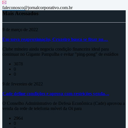
faleconosco@jornalcorporativo.com.br
Mais Acessados
9 de março de 2022
Em nova reaproximação, Cruzeiro busca se fixar no…
Clube mineiro ainda negocia condição financeira ideal para
continuar no Gigante Pampulha e evitar "ping-pong" de estádios
3078
0
0
9 de fevereiro de 2022
Cade define condições e aprova com restrições venda…
O Conselho Administrativo de Defesa Econômica (Cade) aprovou a
venda da rede de telefonia móvel da Oi para
2964
0