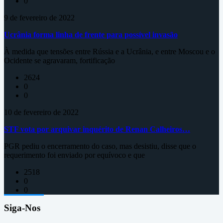
0
9 de fevereiro de 2022
Ucrânia forma linha de frente para possível invasão
À medida que tensões entre Rússia e a Ucrânia, e entre Moscou e o
Ocidente se agravaram, fortificação
2624
0
0
10 de fevereiro de 2022
STF vota por arquivar inquérito de Renan Calheiros…
PGR pediu o encerramento do caso, mas desistiu, disse que o
requerimento foi enviado por equívoco e que
2518
0
0
Siga-Nos