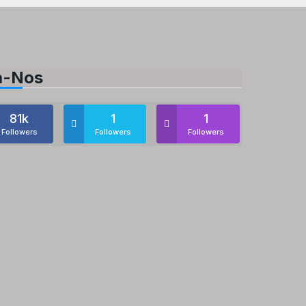
a-Nos
81k
1
1
Followers
Followers
Followers