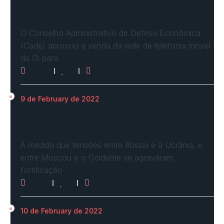
Cade define condições e aprova com
restrições venda…
O Conselho Administrativo de Defesa Econômica
(Cade) aprovou a venda da rede de telefonia móvel
da Oi para
2958
0
0
9 de February de 2022
Ucrânia forma linha de frente para possível
invasão
À medida que tensões entre Rússia e a Ucrânia, e
entre Moscou e o Ocidente se agravaram,
fortificação
2618
0
0
10 de February de 2022