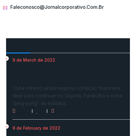
Faleconosco@jornalcorporativo.com.br
Mais Acessados
9 de March de 2022
Em nova reaproximação, Cruzeiro busca se
fixar no…
Clube mineiro ainda negocia condição financeira
ideal para continuar no Gigante Pampulha e evitar
"ping-pong" de estádios
3071
0
0
9 de February de 2022