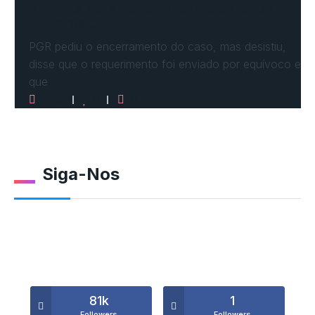
STF vota por arquivar inquérito de Renan
Calheiros…
PGR pediu o encerramento do caso, mas desistiu,
disse que o requerimento foi enviado por equívoco e
que
2515
0
0
Siga-Nos
81k
1
Followers
Followers