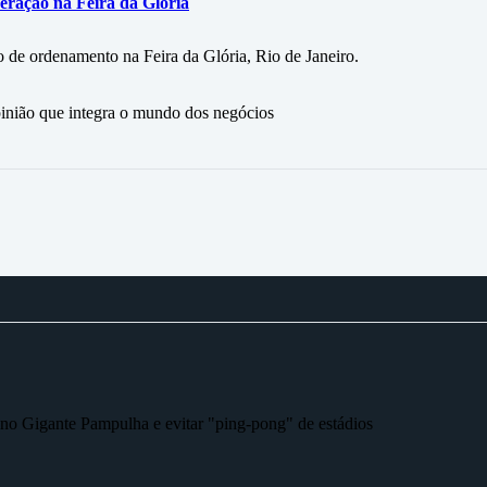
eração na Feira da Glória
 de ordenamento na Feira da Glória, Rio de Janeiro.
ão que integra o mundo dos negócios
r no Gigante Pampulha e evitar "ping-pong" de estádios