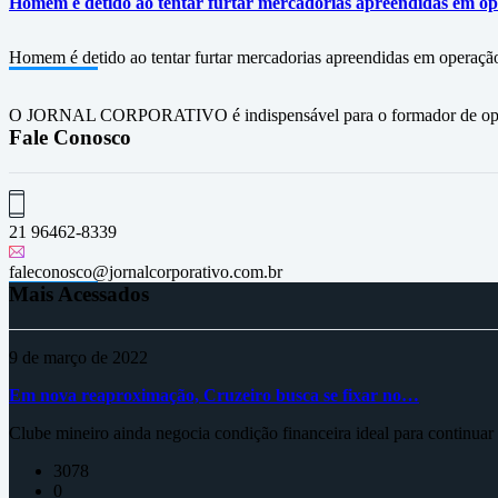
Homem é detido ao tentar furtar mercadorias apreendidas em op
Homem é detido ao tentar furtar mercadorias apreendidas em operação
O JORNAL CORPORATIVO é indispensável para o formador de opini
Fale Conosco
21 96462-8339
faleconosco@jornalcorporativo.com.br
Mais Acessados
9 de março de 2022
Em nova reaproximação, Cruzeiro busca se fixar no…
Clube mineiro ainda negocia condição financeira ideal para continua
3078
0