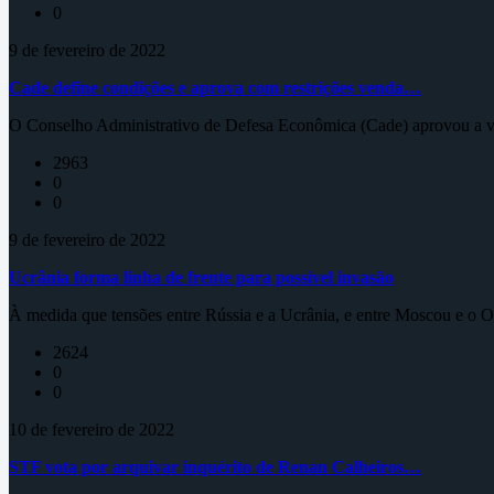
0
9 de fevereiro de 2022
Cade define condições e aprova com restrições venda…
O Conselho Administrativo de Defesa Econômica (Cade) aprovou a ve
2963
0
0
9 de fevereiro de 2022
Ucrânia forma linha de frente para possível invasão
À medida que tensões entre Rússia e a Ucrânia, e entre Moscou e o Oc
2624
0
0
10 de fevereiro de 2022
STF vota por arquivar inquérito de Renan Calheiros…