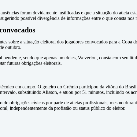
ncias foram devidamente justificadas e que a situação do atleta estava
sugerindo possível divergência de informações entre o que consta nos reg
 convocados
es sobre a situação eleitoral dos jogadores convocados para a Copa do 
 de outubro.
al pendente, sendo que apenas um deles, Weverton, consta com seu títu
tar futuras obrigações eleitorais.
 técnico em campo. O goleiro do Grêmio participou da vitória do Brasil
tervalo, substituindo Alisson, e atuou por 51 minutos, incluindo os acr
 de obrigações cívicas por parte de atletas profissionais, mesmo duran
toral, independentemente da profissão ou status público do eleitor.