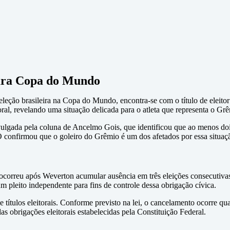
para Copa do Mundo
eção brasileira na Copa do Mundo, encontra-se com o título de eleitor ca
oral, revelando uma situação delicada para o atleta que representa o Gr
divulgada pela coluna de Ancelmo Gois, que identificou que ao menos do
O confirmou que o goleiro do Grêmio é um dos afetados por essa situaç
correu após Weverton acumular ausência em três eleições consecutivas s
um pleito independente para fins de controle dessa obrigação cívica.
e títulos eleitorais. Conforme previsto na lei, o cancelamento ocorre qua
s obrigações eleitorais estabelecidas pela Constituição Federal.