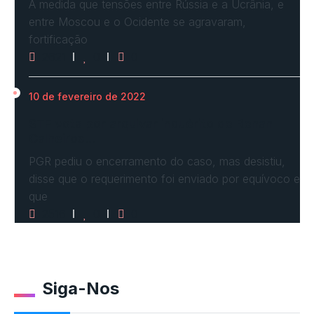
À medida que tensões entre Rússia e a Ucrânia, e
entre Moscou e o Ocidente se agravaram,
fortificação
2621
0
0
10 de fevereiro de 2022
STF vota por arquivar inquérito de Renan
Calheiros…
PGR pediu o encerramento do caso, mas desistiu,
disse que o requerimento foi enviado por equívoco e
que
2516
0
0
Siga-Nos