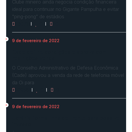
Clube mineiro ainda negocia condição financeira
ideal para continuar no Gigante Pampulha e evitar
"ping-pong" de estádios
3071
0
0
9 de fevereiro de 2022
Cade define condições e aprova com
restrições venda…
O Conselho Administrativo de Defesa Econômica
(Cade) aprovou a venda da rede de telefonia móvel
da Oi para
2958
0
0
9 de fevereiro de 2022
Ucrânia forma linha de frente para possível
invasão