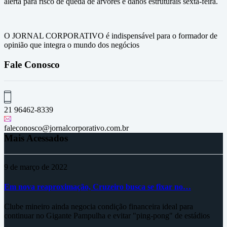
alerta para risco de queda de árvores e danos estruturais sexta-feira.
O JORNAL CORPORATIVO é indispensável para o formador de
opinião que integra o mundo dos negócios
Fale Conosco
21 96462-8339
faleconosco@jornalcorporativo.com.br
Mais Acessados
9 de março de 2022
Em nova reaproximação, Cruzeiro busca se fixar no…
Clube mineiro ainda negocia condição financeira ideal para
continuar no Gigante Pampulha e evitar "ping-pong" de estádios