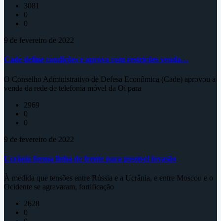
3081
0
0
9 de fevereiro de 2022
Cade define condições e aprova com restrições venda…
O Conselho Administrativo de Defesa Econômica (Cade) aprovou a
venda da rede de telefonia móvel da Oi para
2969
0
0
9 de fevereiro de 2022
Ucrânia forma linha de frente para possível invasão
À medida que tensões entre Rússia e a Ucrânia, e entre Moscou e o
Ocidente se agravaram, fortificação
2628
0