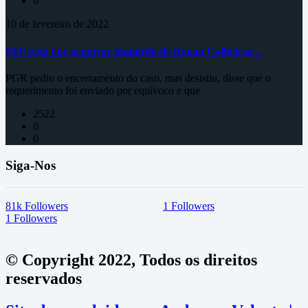
0
10 de fevereiro de 2022
STF vota por arquivar inquérito de Renan Calheiros…
PGR pediu o encerramento do caso, mas desistiu, disse que o
requerimento foi enviado por equívoco e que
2522
0
0
Siga-Nos
81k
Followers
1
Followers
1
Followers
© Copyright 2022, Todos os direitos
reservados