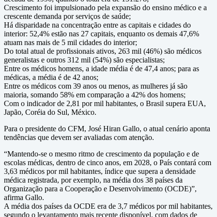
Crescimento foi impulsionado pela expansão do ensino médico e a
crescente demanda por serviços de saúde;
Há disparidade na concentração entre as capitais e cidades do
interior: 52,4% estão nas 27 capitais, enquanto os demais 47,6%
atuam nas mais de 5 mil cidades do interior;
Do total atual de profissionais ativos, 263 mil (46%) são médicos
generalistas e outros 312 mil (54%) são especialistas;
Entre os médicos homens, a idade média é de 47,4 anos; para as
médicas, a média é de 42 anos;
Entre os médicos com 39 anos ou menos, as mulheres já são
maioria, somando 58% em comparação a 42% dos homens;
Com o indicador de 2,81 por mil habitantes, o Brasil supera EUA,
Japão, Coréia do Sul, México.
Para o presidente do CFM, José Hiran Gallo, o atual cenário aponta
tendências que devem ser avaliadas com atenção.
“Mantendo-se o mesmo ritmo de crescimento da população e de
escolas médicas, dentro de cinco anos, em 2028, o País contará com
3,63 médicos por mil habitantes, índice que supera a densidade
médica registrada, por exemplo, na média dos 38 países da
Organização para a Cooperação e Desenvolvimento (OCDE)”,
afirma Gallo.
A média dos países da OCDE era de 3,7 médicos por mil habitantes,
segundo o levantamento mais recente disponível, com dados de