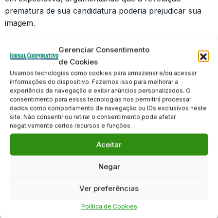
prematura de sua candidatura poderia prejudicar sua
imagem.
Cleitinho afirmou que sua decisão final será tomada
Gerenciar Consentimento
apenas em junho, priorizando naquele momento
de Cookies
acompanhar os jogos da Copa do Mundo. Esta postura
Usamos tecnologias como cookies para armazenar e/ou acessar
de indefinição estratégica caracteriza seu
informações do dispositivo. Fazemos isso para melhorar a
posicionamento político atual, mantendo a atenção
experiência de navegação e exibir anúncios personalizados. O
consentimento para essas tecnologias nos permitirá processar
pública e a especulação sobre seus próximos passos
dados como comportamento de navegação ou IDs exclusivos neste
na política mineira.
site. Não consentir ou retirar o consentimento pode afetar
negativamente certos recursos e funções.
Aceitar
Negar
Ver preferências
Clique para aceitar os cookies marketing
Política de Cookies
e ativar este conteúdo